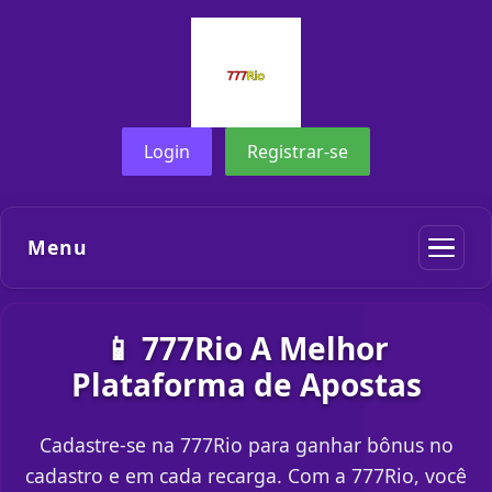
Login
Registrar-se
Menu
📱 777Rio A Melhor
Plataforma de Apostas
Cadastre-se na 777Rio para ganhar bônus no
cadastro e em cada recarga. Com a 777Rio, você