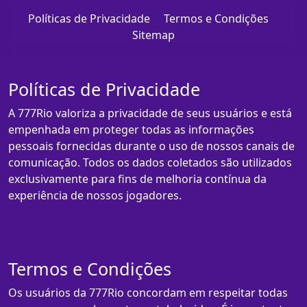
Políticas de Privacidade
Termos e Condições
Sitemap
Políticas de Privacidade
A 777Rio valoriza a privacidade de seus usuários e está
empenhada em proteger todas as informações
pessoais fornecidas durante o uso de nossos canais de
comunicação. Todos os dados coletados são utilizados
exclusivamente para fins de melhoria contínua da
experiência de nossos jogadores.
Termos e Condições
Os usuários da 777Rio concordam em respeitar todas