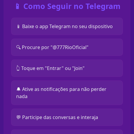
📱 Como Seguir no Telegram
📱 Baixe o app Telegram no seu dispositivo
🔍 Procure por "@777RioOficial"
👆 Toque em "Entrar" ou "Join"
🔔 Ative as notificações para não perder
nada
💬 Participe das conversas e interaja