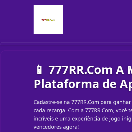
📱 777RR.Com A 
Plataforma de A
Cadastre-se na 777RR.Com para ganhar
cada recarga. Com a 777RR.Com, você 
incríveis e uma experiência de jogo inig
vencedores agora!