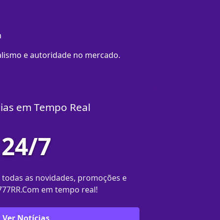
m
alismo e autoridade no mercado.
cias em Tempo Real
24/7
e todas as novidades, promoções e
777RR.Com em tempo real!
Ver Notícias