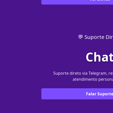
💬 Suporte Di
Cha
Suporte direto via Telegram, r
atendimento persona
Falar Suport