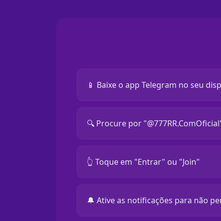
📱 Baixe o app Telegram no seu disp
🔍 Procure por "@777RR.ComOficial
👆 Toque em "Entrar" ou "Join"
🔔 Ative as notificações para não p