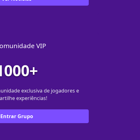
Comunidade VIP
1000+
unidade exclusiva de jogadores e
rtilhe experiências!
Entrar Grupo