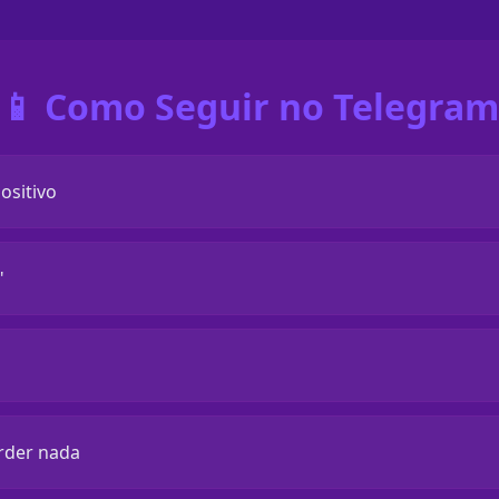
📱 Como Seguir no Telegram
ositivo
"
erder nada