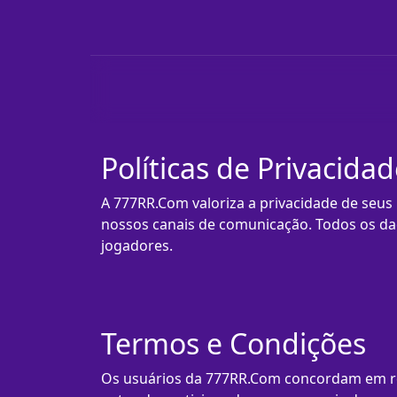
Políticas de Privacida
A 777RR.Com valoriza a privacidade de seu
nossos canais de comunicação. Todos os dad
jogadores.
Termos e Condições
Os usuários da 777RR.Com concordam em res