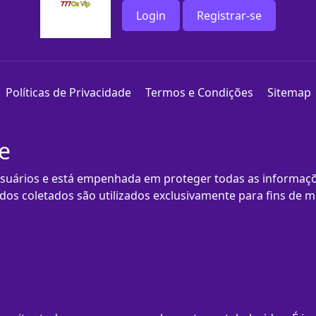
Login
Registrar-se
Políticas de Privacidade
Termos e Condições
Sitemap
de
 usuários e está empenhada em proteger todas as informaç
os coletados são utilizados exclusivamente para fins de m