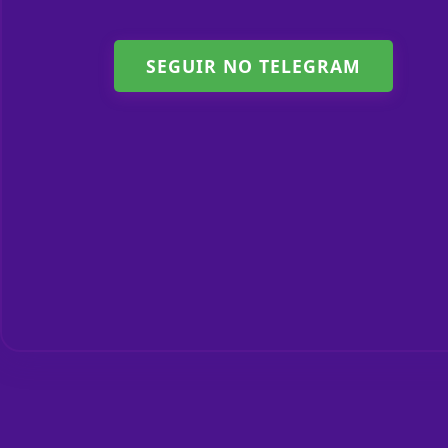
SEGUIR NO TELEGRAM