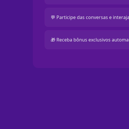
💬 Participe das conversas e interaj
🎁 Receba bônus exclusivos autom