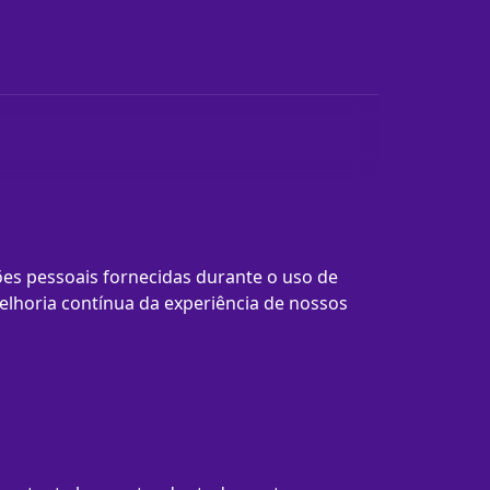
ões pessoais fornecidas durante o uso de
elhoria contínua da experiência de nossos