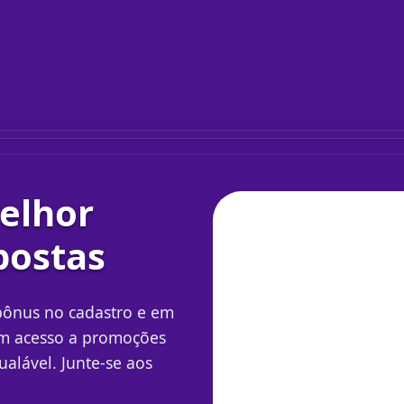
elhor
postas
bônus no cadastro e em
em acesso a promoções
ualável. Junte-se aos