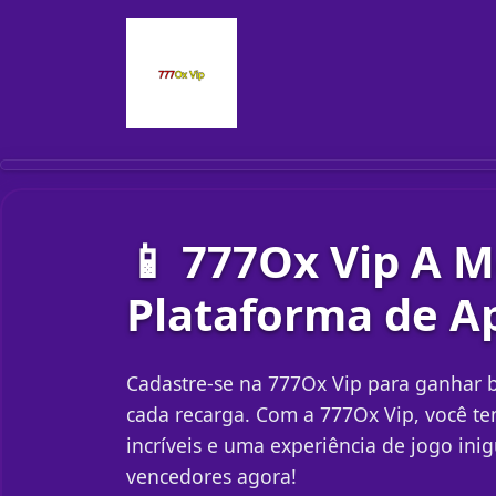
📱 777Ox Vip A M
Plataforma de A
Cadastre-se na 777Ox Vip para ganhar 
cada recarga. Com a 777Ox Vip, você t
incríveis e uma experiência de jogo inig
vencedores agora!