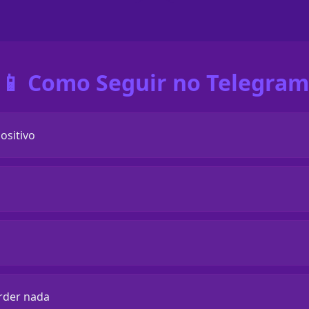
📱 Como Seguir no Telegram
ositivo
erder nada