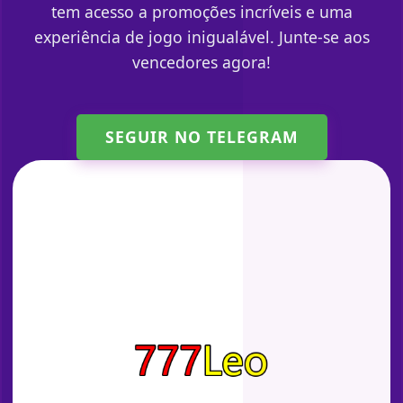
tem acesso a promoções incríveis e uma
experiência de jogo inigualável. Junte-se aos
vencedores agora!
SEGUIR NO TELEGRAM