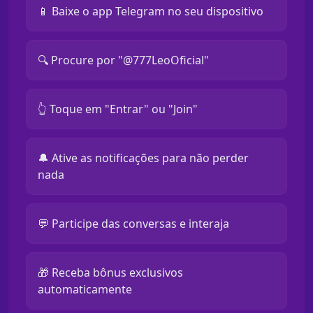
📱 Baixe o app Telegram no seu dispositivo
🔍 Procure por "@777LeoOficial"
👆 Toque em "Entrar" ou "Join"
🔔 Ative as notificações para não perder
nada
💬 Participe das conversas e interaja
🎁 Receba bônus exclusivos
automaticamente