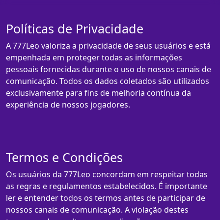
Políticas de Privacidade
A 777Leo valoriza a privacidade de seus usuários e está
empenhada em proteger todas as informações
pessoais fornecidas durante o uso de nossos canais de
comunicação. Todos os dados coletados são utilizados
exclusivamente para fins de melhoria contínua da
experiência de nossos jogadores.
Termos e Condições
Os usuários da 777Leo concordam em respeitar todas
as regras e regulamentos estabelecidos. É importante
ler e entender todos os termos antes de participar de
nossos canais de comunicação. A violação destes