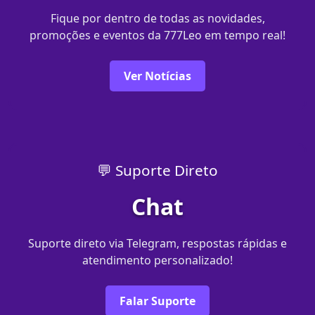
Fique por dentro de todas as novidades,
promoções e eventos da 777Leo em tempo real!
Ver Notícias
💬 Suporte Direto
Chat
Suporte direto via Telegram, respostas rápidas e
atendimento personalizado!
Falar Suporte