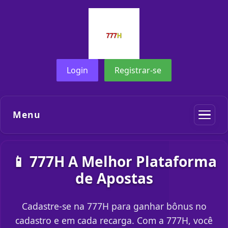
Login
Registrar-se
Menu
📱 777H A Melhor Plataforma
de Apostas
Cadastre-se na 777H para ganhar bônus no
cadastro e em cada recarga. Com a 777H, você