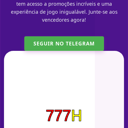
tem acesso a promoções incríveis e uma
experiência de jogo inigualável. Junte-se aos
vencedores agora!
SEGUIR NO TELEGRAM