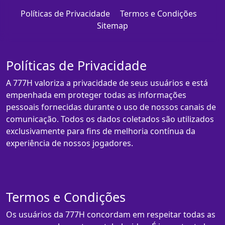
Políticas de Privacidade
Termos e Condições
Sitemap
Políticas de Privacidade
A 777H valoriza a privacidade de seus usuários e está
empenhada em proteger todas as informações
pessoais fornecidas durante o uso de nossos canais de
comunicação. Todos os dados coletados são utilizados
exclusivamente para fins de melhoria contínua da
experiência de nossos jogadores.
Termos e Condições
Os usuários da 777H concordam em respeitar todas as