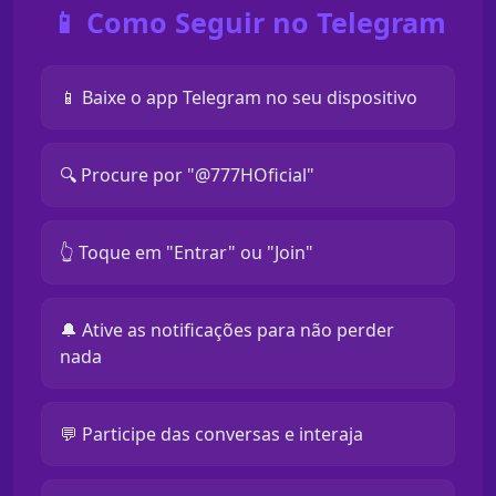
📱 Como Seguir no Telegram
📱 Baixe o app Telegram no seu dispositivo
🔍 Procure por "@777HOficial"
👆 Toque em "Entrar" ou "Join"
🔔 Ative as notificações para não perder
nada
💬 Participe das conversas e interaja