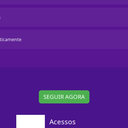
a
aticamente
SEGUIR AGORA
Acessos