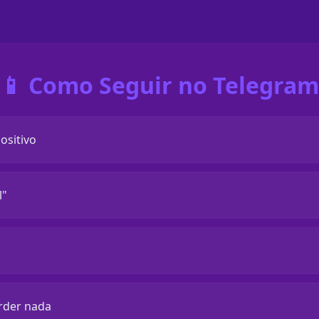
📱 Como Seguir no Telegram
ositivo
l"
erder nada