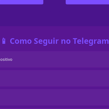
📱 Como Seguir no Telegram
ositivo