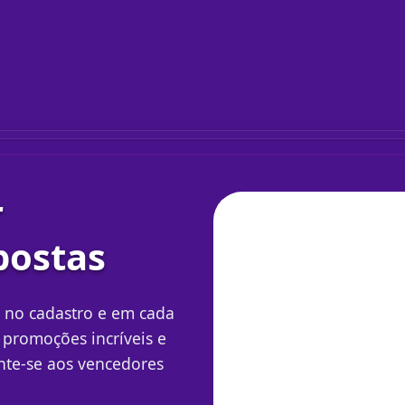
r
postas
 no cadastro e em cada
 promoções incríveis e
unte-se aos vencedores