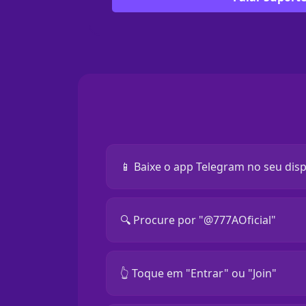
📱 Baixe o app Telegram no seu disp
🔍 Procure por "@777AOficial"
👆 Toque em "Entrar" ou "Join"