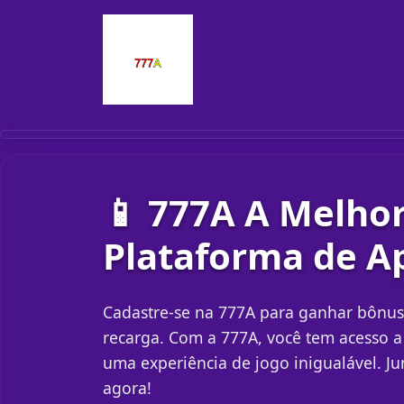
📱 777A A Melho
Plataforma de A
Cadastre-se na 777A para ganhar bônus
recarga. Com a 777A, você tem acesso a
uma experiência de jogo inigualável. J
agora!