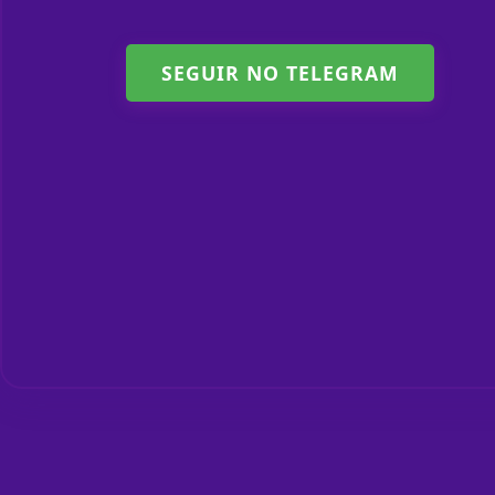
SEGUIR NO TELEGRAM