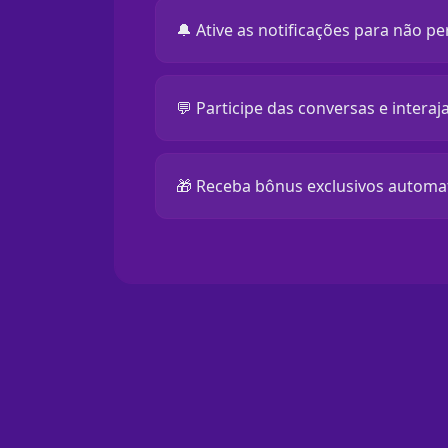
🔔 Ative as notificações para não p
💬 Participe das conversas e interaj
🎁 Receba bônus exclusivos autom