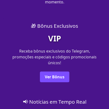
momento.
🎁 Bônus Exclusivos
VIP
Receba bônus exclusivos do Telegram,
promoções especiais e códigos promocionais
únicos!
Ver Bônus
📢 Notícias em Tempo Real