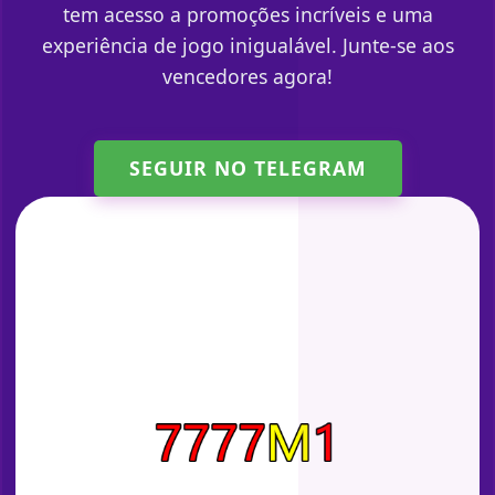
tem acesso a promoções incríveis e uma
experiência de jogo inigualável. Junte-se aos
vencedores agora!
SEGUIR NO TELEGRAM