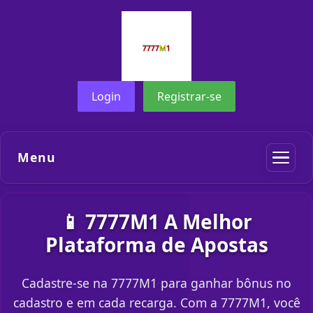
Login
Registrar-se
Menu
📱 7777M1 A Melhor
Plataforma de Apostas
Cadastre-se na 7777M1 para ganhar bônus no
cadastro e em cada recarga. Com a 7777M1, você