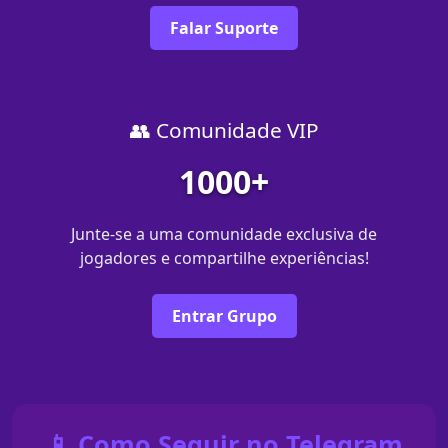
Falar Suporte
👥 Comunidade VIP
1000+
Junte-se a uma comunidade exclusiva de
jogadores e compartilhe experiências!
Entrar Grupo
📱 Como Seguir no Telegram