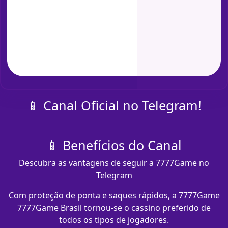
📱 Canal Oficial no Telegram!
📱 Benefícios do Canal
Descubra as vantagens de seguir a 7777Game no
Telegram
Com proteção de ponta e saques rápidos, a 7777Game
7777Game Brasil tornou-se o cassino preferido de
todos os tipos de jogadores.