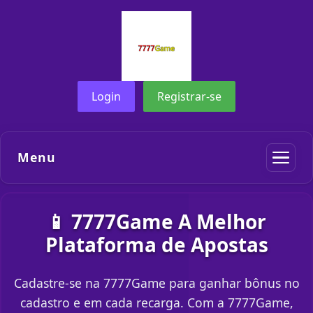
Login
Registrar-se
Menu
📱 7777Game A Melhor
Plataforma de Apostas
Cadastre-se na 7777Game para ganhar bônus no
cadastro e em cada recarga. Com a 7777Game,