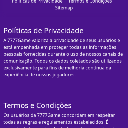
Políticas de Privacidade
Termos e Condições
Sitemap
Políticas de Privacidade
A 7777Game valoriza a privacidade de seus usuários e
está empenhada em proteger todas as informações
pessoais fornecidas durante o uso de nossos canais de
comunicação. Todos os dados coletados são utilizados
exclusivamente para fins de melhoria contínua da
experiência de nossos jogadores.
Termos e Condições
Os usuários da 7777Game concordam em respeitar
todas as regras e regulamentos estabelecidos. É