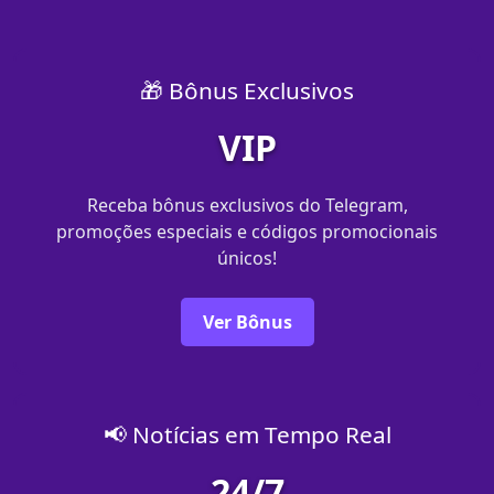
🎁 Bônus Exclusivos
VIP
Receba bônus exclusivos do Telegram,
promoções especiais e códigos promocionais
únicos!
Ver Bônus
📢 Notícias em Tempo Real
24/7