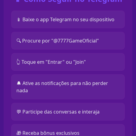
📱 Baixe o app Telegram no seu dispositivo
🔍 Procure por "@7777GameOficial"
👆 Toque em "Entrar" ou "Join"
🔔 Ative as notificações para não perder
nada
💬 Participe das conversas e interaja
🎁 Receba bônus exclusivos