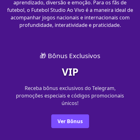
aprendizado, diversão e emoção. Para os fãs de
futebol, o Futebol Studio Ao Vivo é a maneira ideal de
acompanhar jogos nacionais e internacionais com
profundidade, interatividade e praticidade.
🎁 Bônus Exclusivos
VIP
Receba bônus exclusivos do Telegram,
promoções especiais e códigos promocionais
únicos!
Ver Bônus