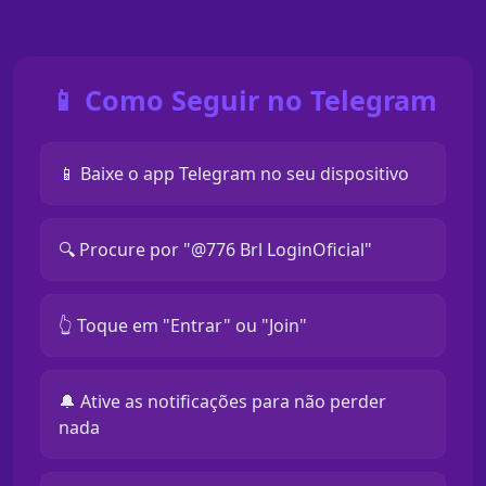
📱 Como Seguir no Telegram
📱 Baixe o app Telegram no seu dispositivo
🔍 Procure por "@776 Brl LoginOficial"
👆 Toque em "Entrar" ou "Join"
🔔 Ative as notificações para não perder
nada