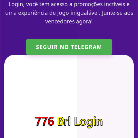
Login, você tem acesso a promoções incríveis e
uma experiência de jogo inigualável. Junte-se aos
vencedores agora!
SEGUIR NO TELEGRAM