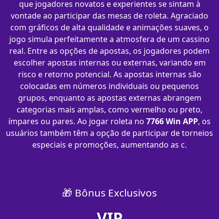
que jogadores novatos e experientes se sintam à
vontade ao participar das mesas de roleta. Agraciado
com gráficos de alta qualidade e animações suaves, o
jogo simula perfeitamente a atmosfera de um cassino
real. Entre as opções de apostas, os jogadores podem
escolher apostas internas ou externas, variando em
risco e retorno potencial. As apostas internas são
colocadas em números individuais ou pequenos
grupos, enquanto as apostas externas abrangem
categorias mais amplas, como vermelho ou preto,
ímpares ou pares. Ao jogar roleta no
7766 Win APP
, os
usuários também têm a opção de participar de torneios
especiais e promoções, aumentando as c.
🎁 Bônus Exclusivos
VIP