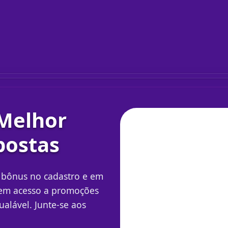
 Melhor
postas
 bônus no cadastro e em
tem acesso a promoções
ualável. Junte-se aos