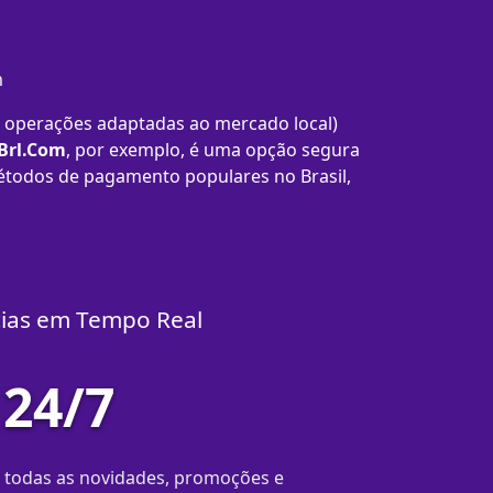
m
m operações adaptadas ao mercado local)
Brl.Com
, por exemplo, é uma opção segura
étodos de pagamento populares no Brasil,
cias em Tempo Real
24/7
e todas as novidades, promoções e