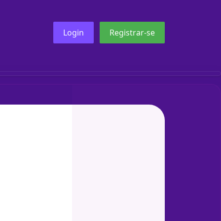
Login
Registrar-se