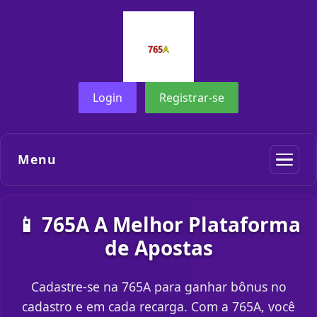
Login
Registrar-se
Menu
📱 765A A Melhor Plataforma
de Apostas
Cadastre-se na 765A para ganhar bônus no
cadastro e em cada recarga. Com a 765A, você