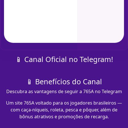
📱 Canal Oficial no Telegram!
📱 Benefícios do Canal
Descubra as vantagens de seguir a 765A no Telegram
Um site 765A voltado para os jogadores brasileiros —
com caça-níqueis, roleta, pesca e pôquer, além de
bônus atrativos e promoções de recarga.