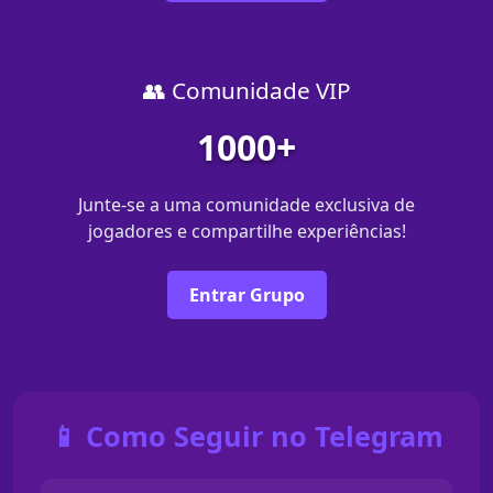
👥 Comunidade VIP
1000+
Junte-se a uma comunidade exclusiva de
jogadores e compartilhe experiências!
Entrar Grupo
📱 Como Seguir no Telegram