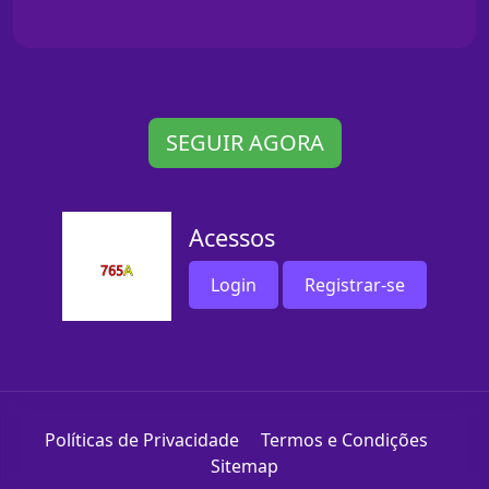
SEGUIR AGORA
Acessos
Login
Registrar-se
Políticas de Privacidade
Termos e Condições
Sitemap