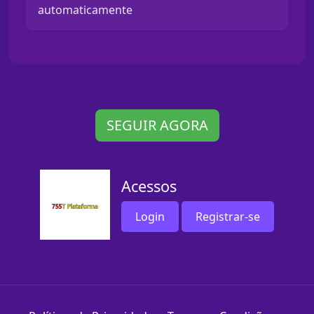
automaticamente
SEGUIR AGORA
Acessos
Login
Registrar-se