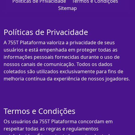
Políticas de Privacidade
Termos e Condições
Sitemap
Políticas de Privacidade
A 755T Plataforma valoriza a privacidade de seus
usuários e está empenhada em proteger todas as
informações pessoais fornecidas durante o uso de
nossos canais de comunicação. Todos os dados
coletados são utilizados exclusivamente para fins de
melhoria contínua da experiência de nossos jogadores.
Termos e Condições
Os usuários da 755T Plataforma concordam em
respeitar todas as regras e regulamentos