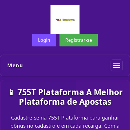
Login
Registrar-se
Menu
📱 755T Plataforma A Melhor
Plataforma de Apostas
Cadastre-se na 755T Plataforma para ganhar
bônus no cadastro e em cada recarga. Com a