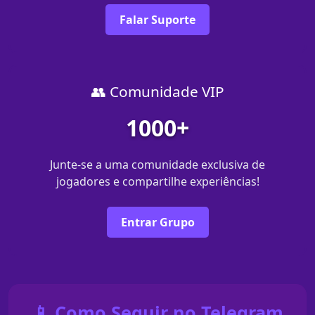
Falar Suporte
👥 Comunidade VIP
1000+
Junte-se a uma comunidade exclusiva de
jogadores e compartilhe experiências!
Entrar Grupo
📱 Como Seguir no Telegram