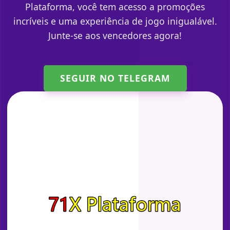
Plataforma, você tem acesso a promoções
incríveis e uma experiência de jogo inigualável.
Junte-se aos vencedores agora!
SEGUIR NO TELEGRAM