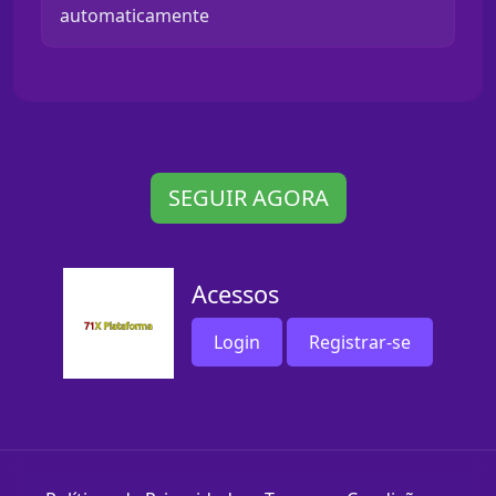
automaticamente
SEGUIR AGORA
Acessos
Login
Registrar-se