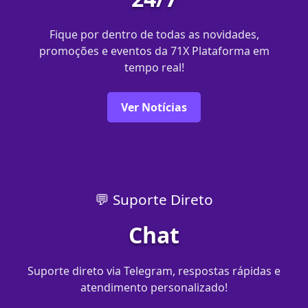
Fique por dentro de todas as novidades,
promoções e eventos da 71X Plataforma em
tempo real!
Ver Notícias
💬 Suporte Direto
Chat
Suporte direto via Telegram, respostas rápidas e
atendimento personalizado!