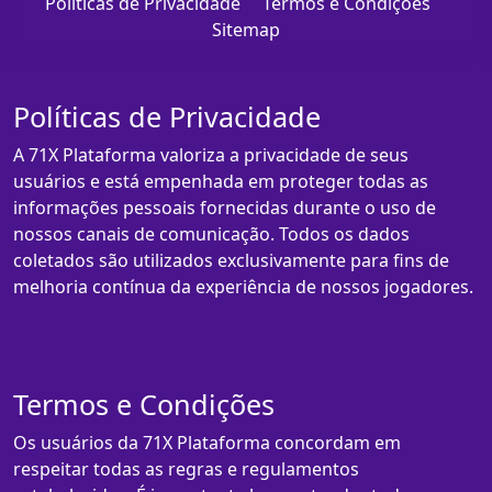
Políticas de Privacidade
Termos e Condições
Sitemap
Políticas de Privacidade
A 71X Plataforma valoriza a privacidade de seus
usuários e está empenhada em proteger todas as
informações pessoais fornecidas durante o uso de
nossos canais de comunicação. Todos os dados
coletados são utilizados exclusivamente para fins de
melhoria contínua da experiência de nossos jogadores.
Termos e Condições
Os usuários da 71X Plataforma concordam em
respeitar todas as regras e regulamentos