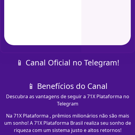
📱 Canal Oficial no Telegram!
📱 Benefícios do Canal
Descubra as vantagens de seguir a 71X Plataforma no
Telegram
Na 71X Plataforma , prêmios milionários não são mais
um sonho! A 71X Plataforma Brasil realiza seu sonho de
riqueza com um sistema justo e altos retornos!