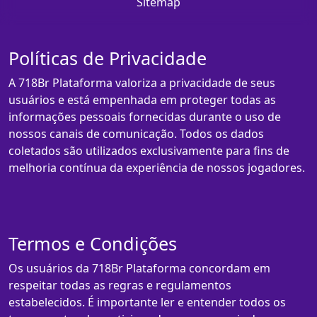
Sitemap
Políticas de Privacidade
A 718Br Plataforma valoriza a privacidade de seus
usuários e está empenhada em proteger todas as
informações pessoais fornecidas durante o uso de
nossos canais de comunicação. Todos os dados
coletados são utilizados exclusivamente para fins de
melhoria contínua da experiência de nossos jogadores.
Termos e Condições
Os usuários da 718Br Plataforma concordam em
respeitar todas as regras e regulamentos
estabelecidos. É importante ler e entender todos os