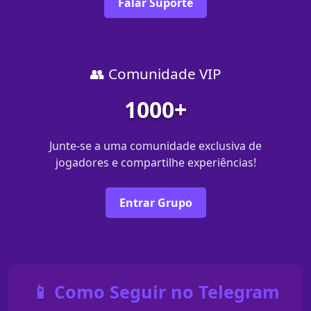
Falar Suporte
👥 Comunidade VIP
1000+
Junte-se a uma comunidade exclusiva de
jogadores e compartilhe experiências!
Entrar Grupo
📱 Como Seguir no Telegram