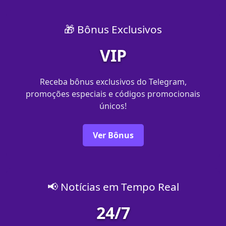
🎁 Bônus Exclusivos
VIP
Receba bônus exclusivos do Telegram,
promoções especiais e códigos promocionais
únicos!
Ver Bônus
📢 Notícias em Tempo Real
24/7