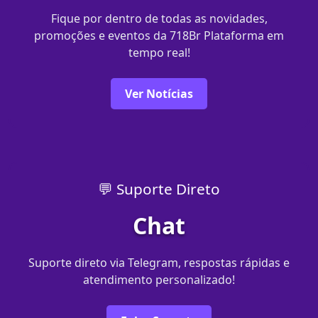
Fique por dentro de todas as novidades,
promoções e eventos da 718Br Plataforma em
tempo real!
Ver Notícias
💬 Suporte Direto
Chat
Suporte direto via Telegram, respostas rápidas e
atendimento personalizado!