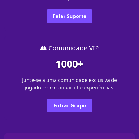
Falar Suporte
👥 Comunidade VIP
1000+
Junte-se a uma comunidade exclusiva de
jogadores e compartilhe experiências!
Entrar Grupo