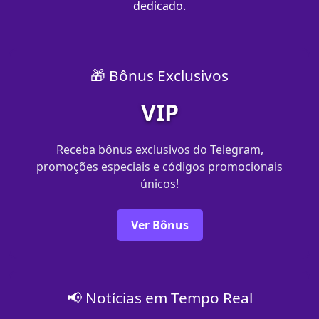
dedicado.
🎁 Bônus Exclusivos
VIP
Receba bônus exclusivos do Telegram,
promoções especiais e códigos promocionais
únicos!
Ver Bônus
📢 Notícias em Tempo Real