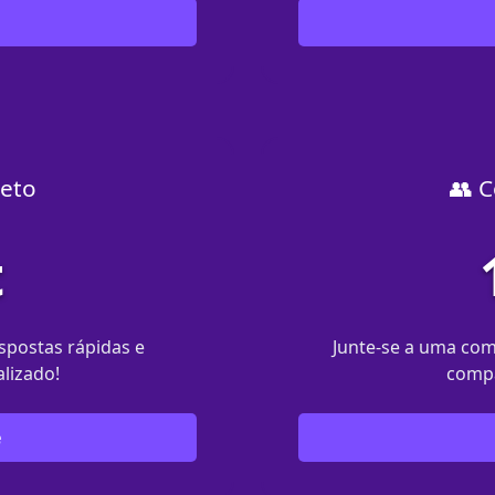
reto
👥 
t
espostas rápidas e
Junte-se a uma com
lizado!
compa
e