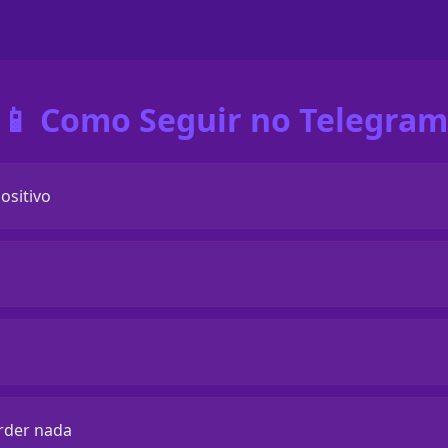
📱 Como Seguir no Telegram
ositivo
erder nada