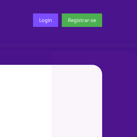
Login
Registrar-se