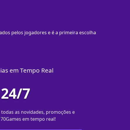
dos pelos jogadores e é a primeira escolha
cias em Tempo Real
24/7
e todas as novidades, promoções e
 70Games em tempo real!