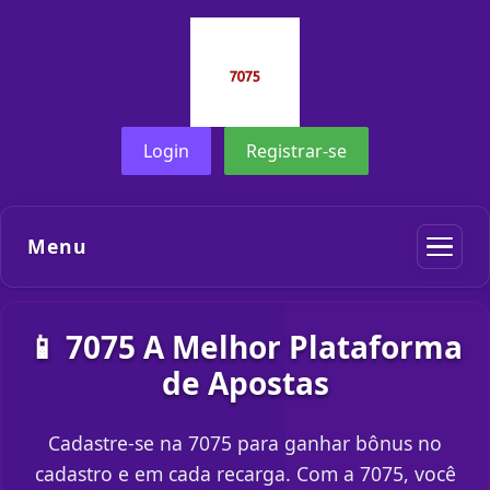
Login
Registrar-se
Menu
📱 7075 A Melhor Plataforma
de Apostas
Cadastre-se na 7075 para ganhar bônus no
cadastro e em cada recarga. Com a 7075, você