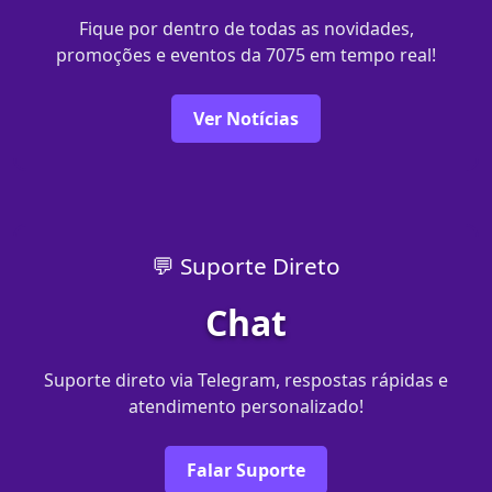
Fique por dentro de todas as novidades,
promoções e eventos da 7075 em tempo real!
Ver Notícias
💬 Suporte Direto
Chat
Suporte direto via Telegram, respostas rápidas e
atendimento personalizado!
Falar Suporte