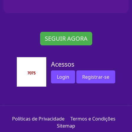
SEGUIR AGORA
Acessos
Login
Registrar-se
Políticas de Privacidade
Termos e Condições
Sitemap