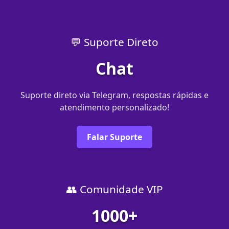
💬 Suporte Direto
Chat
Suporte direto via Telegram, respostas rápidas e
atendimento personalizado!
Falar Suporte
👥 Comunidade VIP
1000+