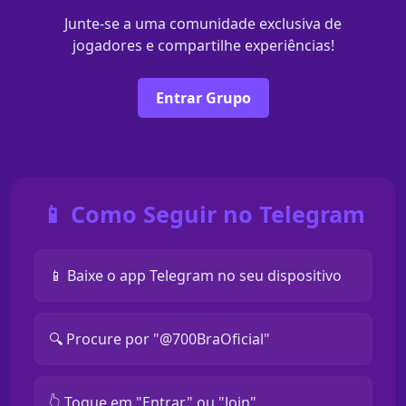
Junte-se a uma comunidade exclusiva de
jogadores e compartilhe experiências!
Entrar Grupo
📱 Como Seguir no Telegram
📱 Baixe o app Telegram no seu dispositivo
🔍 Procure por "@700BraOficial"
👆 Toque em "Entrar" ou "Join"