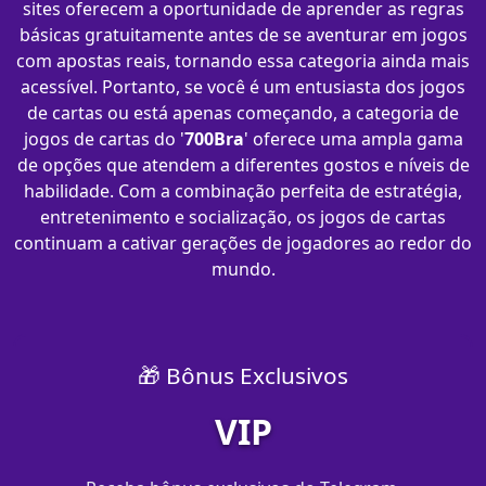
sites oferecem a oportunidade de aprender as regras
básicas gratuitamente antes de se aventurar em jogos
com apostas reais, tornando essa categoria ainda mais
acessível. Portanto, se você é um entusiasta dos jogos
de cartas ou está apenas começando, a categoria de
jogos de cartas do '
700Bra
' oferece uma ampla gama
de opções que atendem a diferentes gostos e níveis de
habilidade. Com a combinação perfeita de estratégia,
entretenimento e socialização, os jogos de cartas
continuam a cativar gerações de jogadores ao redor do
mundo.
🎁 Bônus Exclusivos
VIP