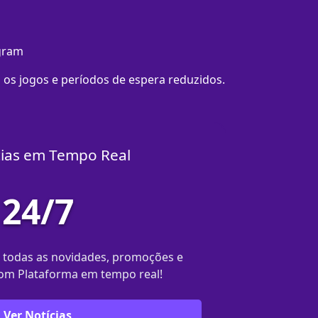
egram
 os jogos e períodos de espera reduzidos.
cias em Tempo Real
24/7
e todas as novidades, promoções e
om Plataforma em tempo real!
Ver Notícias