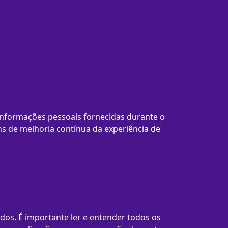
informações pessoais fornecidas durante o
ns de melhoria contínua da experiência de
os. É importante ler e entender todos os