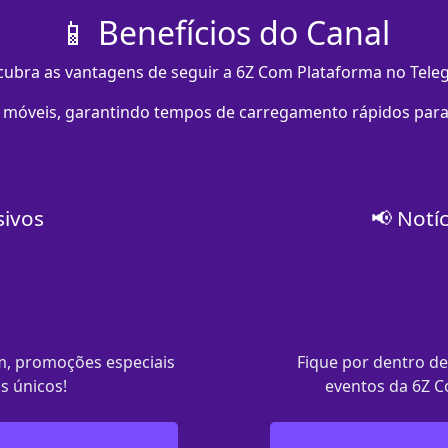
📱 Benefícios do Canal
ubra as vantagens de seguir a 6Z Com Plataforma no Tel
os móveis, garantindo tempos de carregamento rápidos para
sivos
📢 Notí
m, promoções especiais
Fique por dentro d
s únicos!
eventos da 6Z C