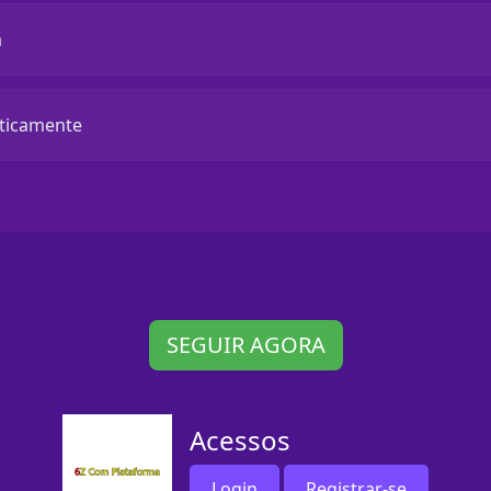
a
aticamente
SEGUIR AGORA
Acessos
Login
Registrar-se