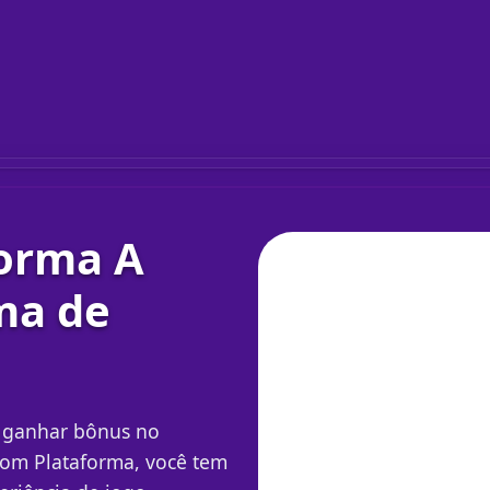
forma A
ma de
a ganhar bônus no
Com Plataforma, você tem