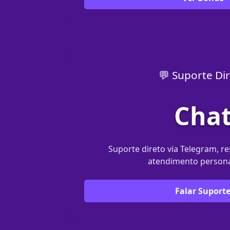
💬 Suporte Di
Cha
Suporte direto via Telegram, r
atendimento persona
Falar Suport