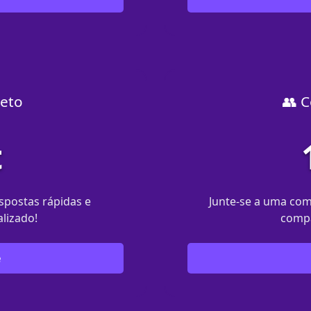
reto
👥 
t
espostas rápidas e
Junte-se a uma com
lizado!
compa
e