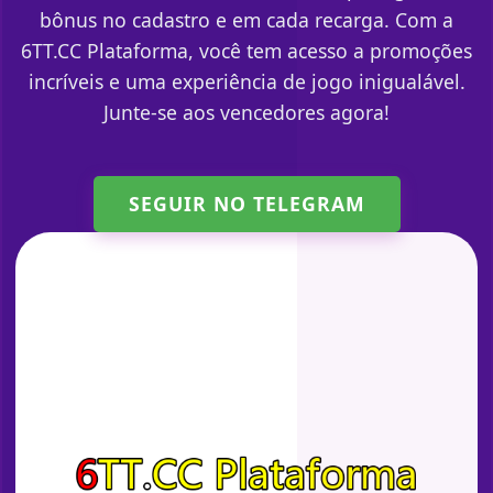
bônus no cadastro e em cada recarga. Com a
6TT.CC Plataforma, você tem acesso a promoções
incríveis e uma experiência de jogo inigualável.
Junte-se aos vencedores agora!
SEGUIR NO TELEGRAM