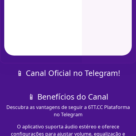
📱 Canal Oficial no Telegram!
📱 Benefícios do Canal
Descubra as vantagens de seguir a 6TT.CC Plataforma
no Telegram
O aplicativo suporta áudio estéreo e oferece
configurações para ajustar volume, equalização e