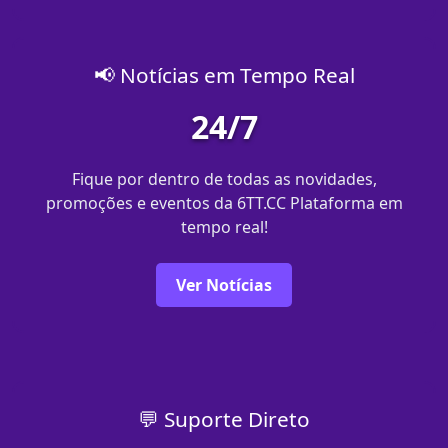
📢 Notícias em Tempo Real
24/7
Fique por dentro de todas as novidades,
promoções e eventos da 6TT.CC Plataforma em
tempo real!
Ver Notícias
💬 Suporte Direto