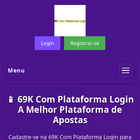
Login
Registrar-se
Menu
📱 69K Com Plataforma Login
A Melhor Plataforma de
Apostas
Cadastre-se na 69K Com Plataforma Login para