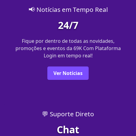
📢 Notícias em Tempo Real
24/7
Fique por dentro de todas as novidades,
promoções e eventos da 69K Com Plataforma
Login em tempo real!
Ver Notícias
💬 Suporte Direto
Chat