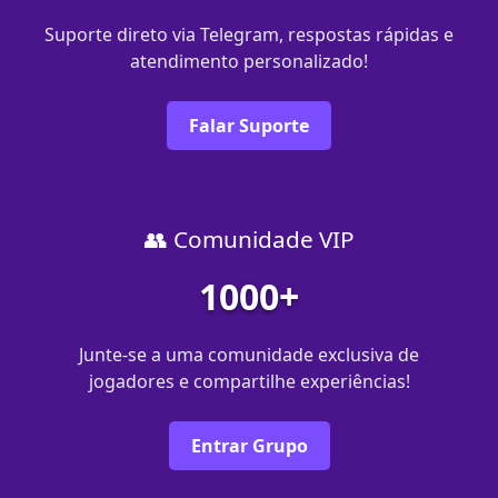
Suporte direto via Telegram, respostas rápidas e
atendimento personalizado!
Falar Suporte
👥 Comunidade VIP
1000+
Junte-se a uma comunidade exclusiva de
jogadores e compartilhe experiências!
Entrar Grupo