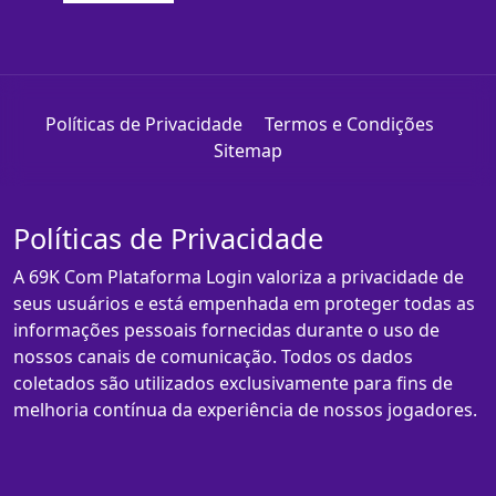
Políticas de Privacidade
Termos e Condições
Sitemap
Políticas de Privacidade
A 69K Com Plataforma Login valoriza a privacidade de
seus usuários e está empenhada em proteger todas as
informações pessoais fornecidas durante o uso de
nossos canais de comunicação. Todos os dados
coletados são utilizados exclusivamente para fins de
melhoria contínua da experiência de nossos jogadores.