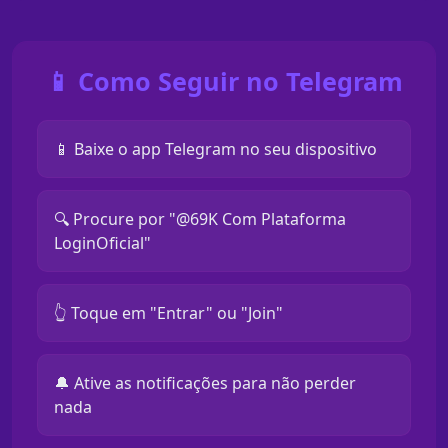
📱 Como Seguir no Telegram
📱 Baixe o app Telegram no seu dispositivo
🔍 Procure por "@69K Com Plataforma
LoginOficial"
👆 Toque em "Entrar" ou "Join"
🔔 Ative as notificações para não perder
nada