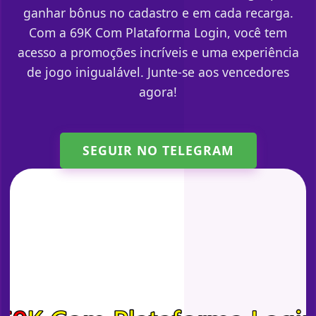
ganhar bônus no cadastro e em cada recarga.
Com a 69K Com Plataforma Login, você tem
acesso a promoções incríveis e uma experiência
de jogo inigualável. Junte-se aos vencedores
agora!
SEGUIR NO TELEGRAM