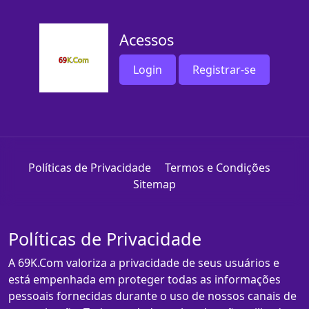
Acessos
Login
Registrar-se
Políticas de Privacidade
Termos e Condições
Sitemap
Políticas de Privacidade
A 69K.Com valoriza a privacidade de seus usuários e
está empenhada em proteger todas as informações
pessoais fornecidas durante o uso de nossos canais de