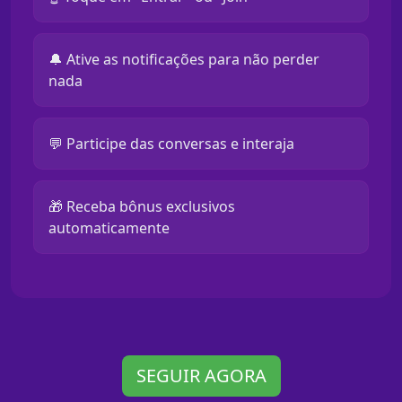
🔔 Ative as notificações para não perder
nada
💬 Participe das conversas e interaja
🎁 Receba bônus exclusivos
automaticamente
SEGUIR AGORA