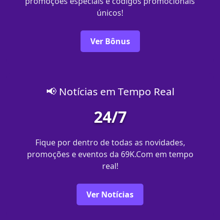
promoções especiais e códigos promocionais
únicos!
Ver Bônus
📢 Notícias em Tempo Real
24/7
Fique por dentro de todas as novidades,
promoções e eventos da 69K.Com em tempo
real!
Ver Notícias