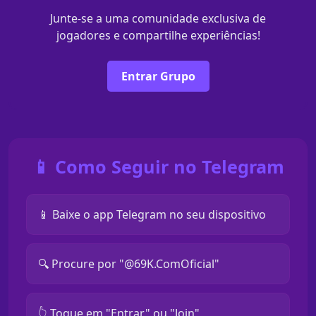
Junte-se a uma comunidade exclusiva de
jogadores e compartilhe experiências!
Entrar Grupo
📱 Como Seguir no Telegram
📱 Baixe o app Telegram no seu dispositivo
🔍 Procure por "@69K.ComOficial"
👆 Toque em "Entrar" ou "Join"