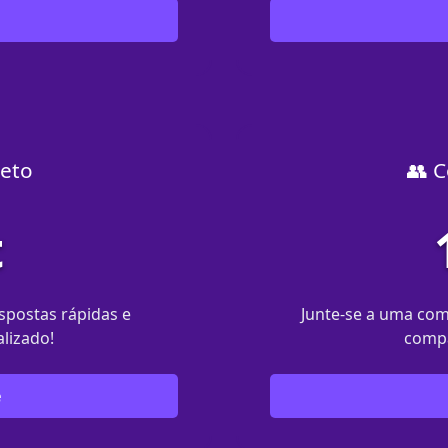
reto
👥 
t
espostas rápidas e
Junte-se a uma com
lizado!
compa
e