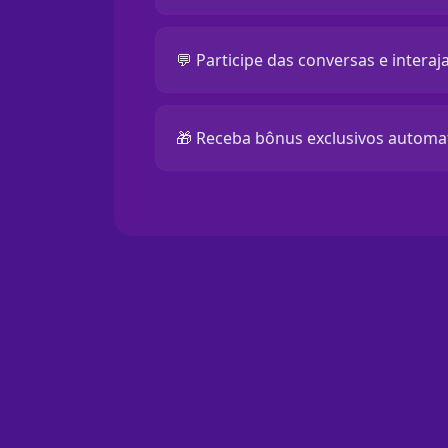
💬 Participe das conversas e interaj
🎁 Receba bônus exclusivos autom