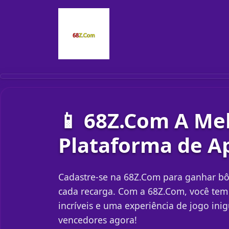
📱 68Z.Com A Me
Plataforma de A
Cadastre-se na 68Z.Com para ganhar bô
cada recarga. Com a 68Z.Com, você tem
incríveis e uma experiência de jogo inig
vencedores agora!