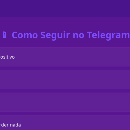
📱 Como Seguir no Telegram
ositivo
erder nada