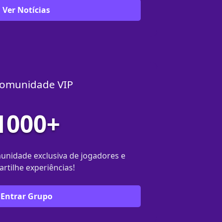
Ver Notícias
Comunidade VIP
1000+
unidade exclusiva de jogadores e
rtilhe experiências!
Entrar Grupo