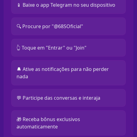
📱 Baixe o app Telegram no seu dispositivo
🔍 Procure por "@68SOficial"
👆 Toque em "Entrar" ou "Join"
🔔 Ative as notificações para não perder
nada
💬 Participe das conversas e interaja
🎁 Receba bônus exclusivos
automaticamente