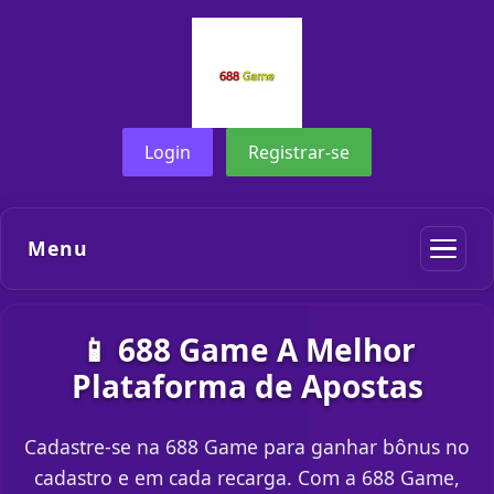
Login
Registrar-se
Menu
📱 688 Game A Melhor
Plataforma de Apostas
Cadastre-se na 688 Game para ganhar bônus no
cadastro e em cada recarga. Com a 688 Game,