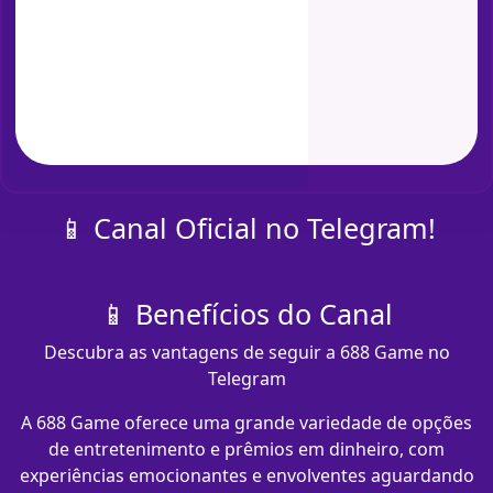
📱 Canal Oficial no Telegram!
📱 Benefícios do Canal
Descubra as vantagens de seguir a 688 Game no
Telegram
A 688 Game oferece uma grande variedade de opções
de entretenimento e prêmios em dinheiro, com
experiências emocionantes e envolventes aguardando