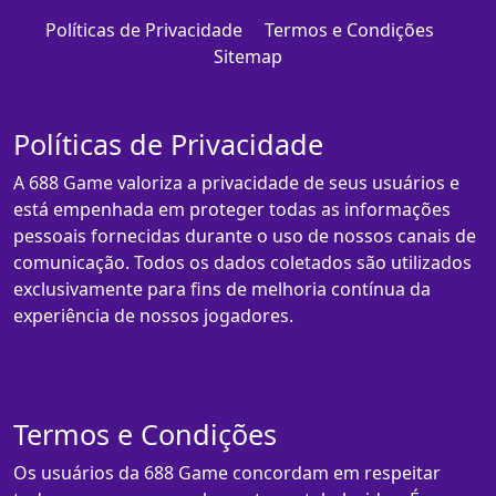
Políticas de Privacidade
Termos e Condições
Sitemap
Políticas de Privacidade
A 688 Game valoriza a privacidade de seus usuários e
está empenhada em proteger todas as informações
pessoais fornecidas durante o uso de nossos canais de
comunicação. Todos os dados coletados são utilizados
exclusivamente para fins de melhoria contínua da
experiência de nossos jogadores.
Termos e Condições
Os usuários da 688 Game concordam em respeitar