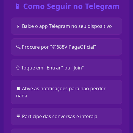
📱 Como Seguir no Telegram
📱 Baixe o app Telegram no seu dispositivo
🔍 Procure por "@688V PagaOficial"
👆 Toque em "Entrar" ou "Join"
🔔 Ative as notificações para não perder
nada
💬 Participe das conversas e interaja