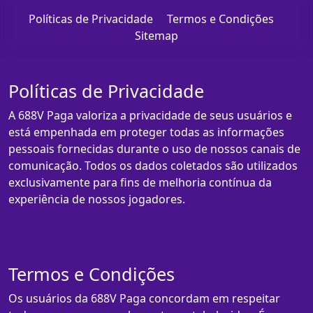
Políticas de Privacidade
Termos e Condições
Sitemap
Políticas de Privacidade
A 688V Paga valoriza a privacidade de seus usuários e
está empenhada em proteger todas as informações
pessoais fornecidas durante o uso de nossos canais de
comunicação. Todos os dados coletados são utilizados
exclusivamente para fins de melhoria contínua da
experiência de nossos jogadores.
Termos e Condições
Os usuários da 688V Paga concordam em respeitar