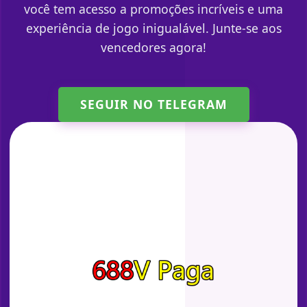
você tem acesso a promoções incríveis e uma
experiência de jogo inigualável. Junte-se aos
vencedores agora!
SEGUIR NO TELEGRAM