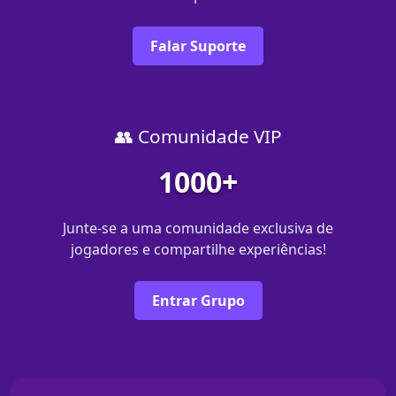
Falar Suporte
👥 Comunidade VIP
1000+
Junte-se a uma comunidade exclusiva de
jogadores e compartilhe experiências!
Entrar Grupo