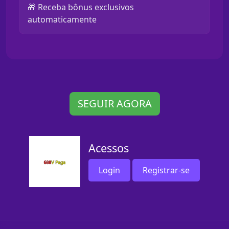
🎁 Receba bônus exclusivos
automaticamente
SEGUIR AGORA
Acessos
Login
Registrar-se