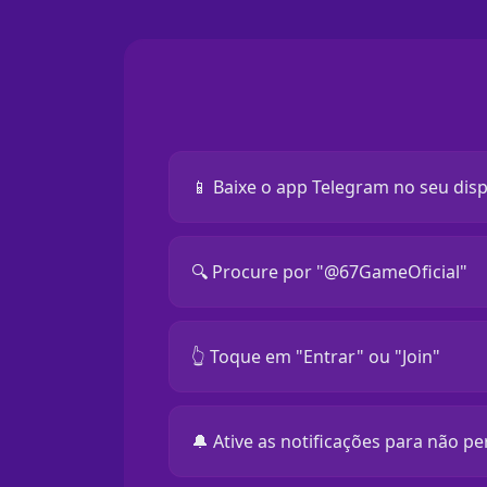
📱 Baixe o app Telegram no seu disp
🔍 Procure por "@67GameOficial"
👆 Toque em "Entrar" ou "Join"
🔔 Ative as notificações para não p