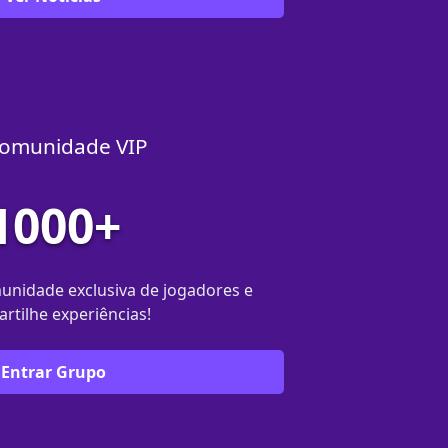
Comunidade VIP
1000+
unidade exclusiva de jogadores e
rtilhe experiências!
Entrar Grupo