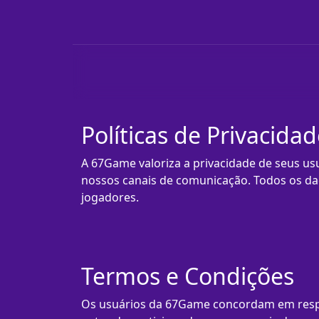
Políticas de Privacida
A 67Game valoriza a privacidade de seus u
nossos canais de comunicação. Todos os dad
jogadores.
Termos e Condições
Os usuários da 67Game concordam em respei