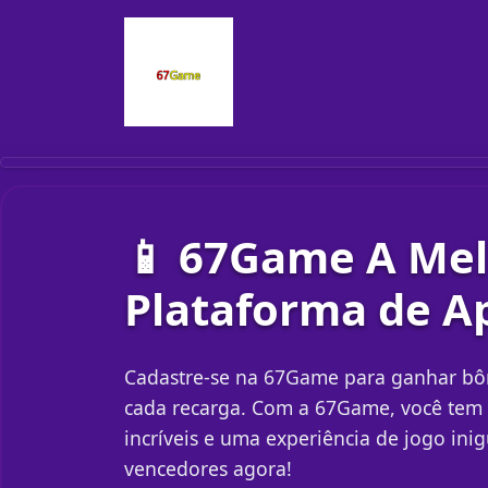
📱 67Game A Me
Plataforma de A
Cadastre-se na 67Game para ganhar bô
cada recarga. Com a 67Game, você tem
incríveis e uma experiência de jogo inig
vencedores agora!