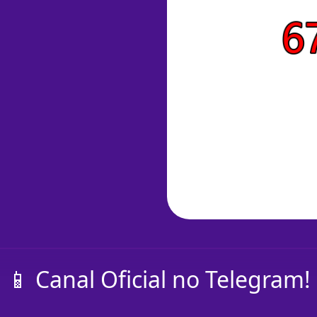
📱 Canal Oficial no Telegram!