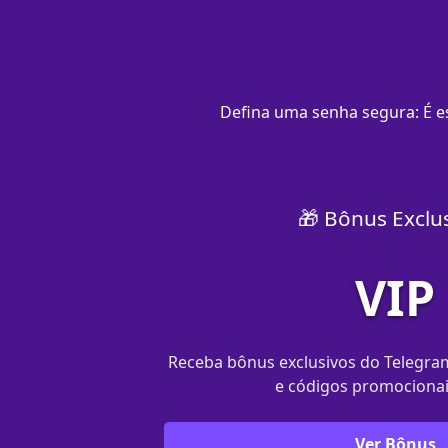
Defina uma senha segura: É es
🎁 Bônus Exclu
VIP
Receba bônus exclusivos do Telegra
e códigos promocionai
Ver Bônus