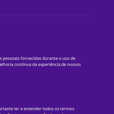
s pessoais fornecidas durante o uso de
elhoria contínua da experiência de nossos
rtante ler e entender todos os termos