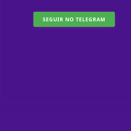
SEGUIR NO TELEGRAM