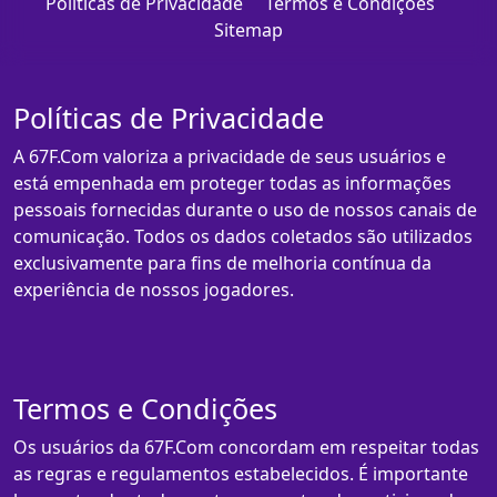
Políticas de Privacidade
Termos e Condições
Sitemap
Políticas de Privacidade
A 67F.Com valoriza a privacidade de seus usuários e
está empenhada em proteger todas as informações
pessoais fornecidas durante o uso de nossos canais de
comunicação. Todos os dados coletados são utilizados
exclusivamente para fins de melhoria contínua da
experiência de nossos jogadores.
Termos e Condições
Os usuários da 67F.Com concordam em respeitar todas
as regras e regulamentos estabelecidos. É importante