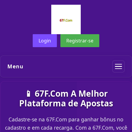
Login
Registrar-se
Menu
📱 67F.Com A Melhor
Plataforma de Apostas
Cadastre-se na 67F.Com para ganhar bônus no
cadastro e em cada recarga. Com a 67F.Com, você