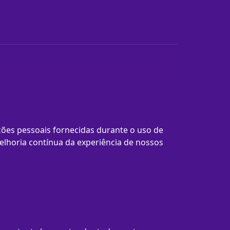
ões pessoais fornecidas durante o uso de
elhoria contínua da experiência de nossos