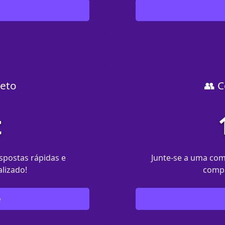
reto
👥 
t
espostas rápidas e
Junte-se a uma com
lizado!
compa
e