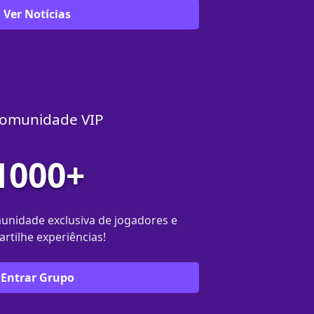
Ver Notícias
Comunidade VIP
1000+
unidade exclusiva de jogadores e
rtilhe experiências!
Entrar Grupo