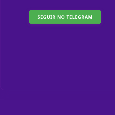
SEGUIR NO TELEGRAM