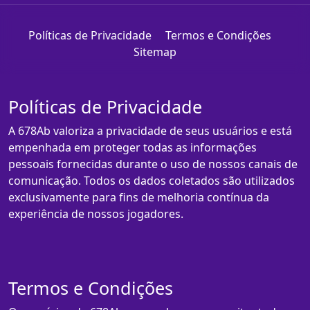
Políticas de Privacidade
Termos e Condições
Sitemap
Políticas de Privacidade
A 678Ab valoriza a privacidade de seus usuários e está
empenhada em proteger todas as informações
pessoais fornecidas durante o uso de nossos canais de
comunicação. Todos os dados coletados são utilizados
exclusivamente para fins de melhoria contínua da
experiência de nossos jogadores.
Termos e Condições