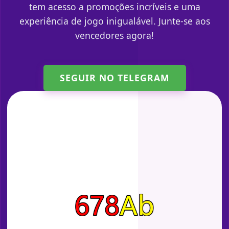
tem acesso a promoções incríveis e uma
experiência de jogo inigualável. Junte-se aos
vencedores agora!
SEGUIR NO TELEGRAM