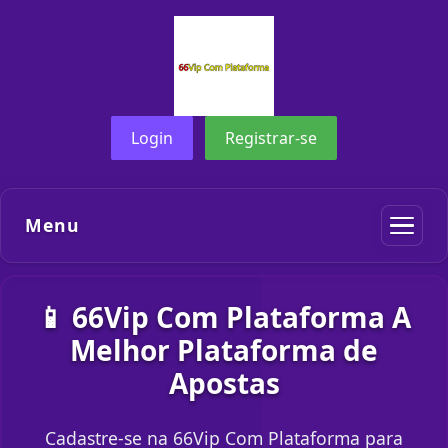
Login
Registrar-se
Menu
📱 66Vip Com Plataforma A
Melhor Plataforma de
Apostas
Cadastre-se na 66Vip Com Plataforma para