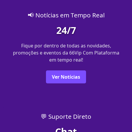
📢 Notícias em Tempo Real
24/7
Fique por dentro de todas as novidades,
promoções e eventos da 66Vip Com Plataforma
em tempo real!
Ver Notícias
💬 Suporte Direto
Chat