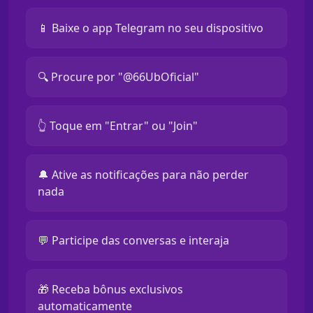
📱 Baixe o app Telegram no seu dispositivo
🔍 Procure por "@66UbOficial"
👆 Toque em "Entrar" ou "Join"
🔔 Ative as notificações para não perder
nada
💬 Participe das conversas e interaja
🎁 Receba bônus exclusivos
automaticamente