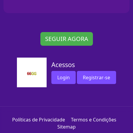
SEGUIR AGORA
Acessos
Login
Registrar-se
Políticas de Privacidade
Termos e Condições
Sitemap