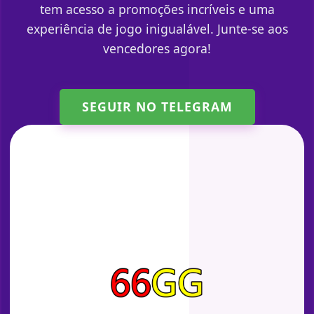
tem acesso a promoções incríveis e uma
experiência de jogo inigualável. Junte-se aos
vencedores agora!
SEGUIR NO TELEGRAM