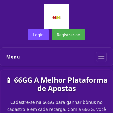
Login
Registrar-se
Menu
📱 66GG A Melhor Plataforma
de Apostas
Cadastre-se na 66GG para ganhar bônus no
cadastro e em cada recarga. Com a 66GG, você