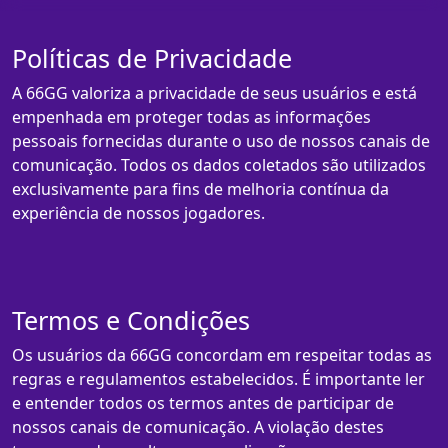
Políticas de Privacidade
A 66GG valoriza a privacidade de seus usuários e está
empenhada em proteger todas as informações
pessoais fornecidas durante o uso de nossos canais de
comunicação. Todos os dados coletados são utilizados
exclusivamente para fins de melhoria contínua da
experiência de nossos jogadores.
Termos e Condições
Os usuários da 66GG concordam em respeitar todas as
regras e regulamentos estabelecidos. É importante ler
e entender todos os termos antes de participar de
nossos canais de comunicação. A violação destes