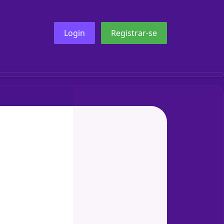
Login
Registrar-se