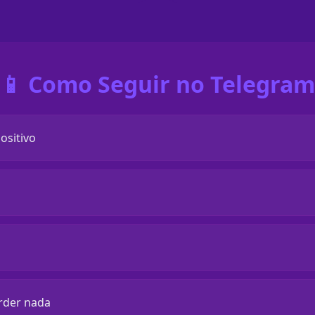
📱 Como Seguir no Telegram
ositivo
erder nada