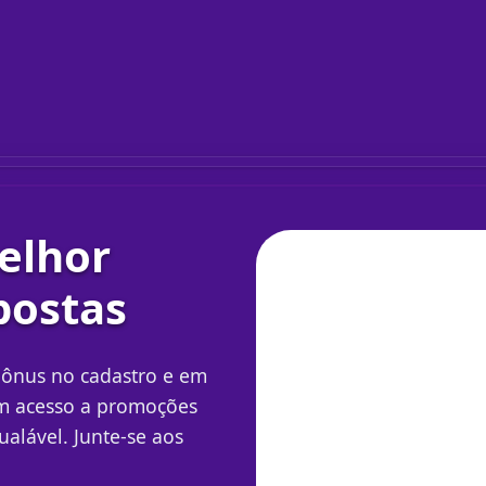
elhor
postas
bônus no cadastro e em
em acesso a promoções
ualável. Junte-se aos