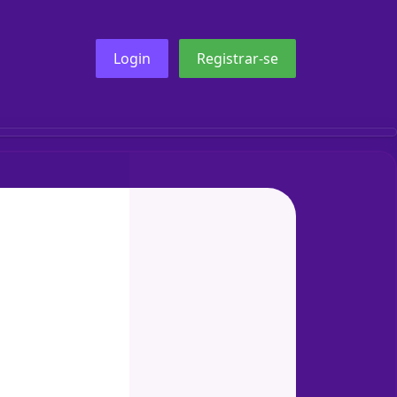
Login
Registrar-se