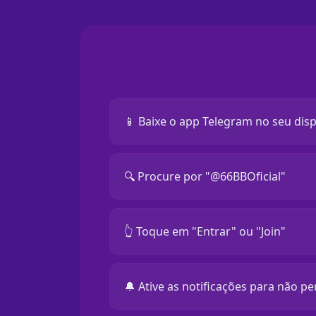
📱 Baixe o app Telegram no seu disp
🔍 Procure por "@66BBOficial"
👆 Toque em "Entrar" ou "Join"
🔔 Ative as notificações para não p