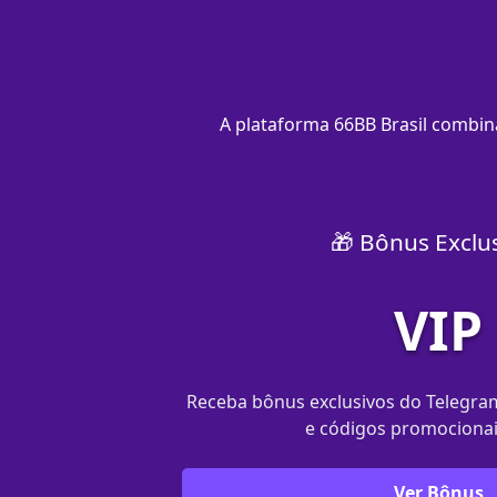
A plataforma 66BB Brasil combin
🎁 Bônus Exclu
VIP
Receba bônus exclusivos do Telegra
e códigos promocionai
Ver Bônus