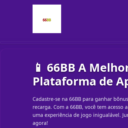
📱 66BB A Melho
Plataforma de A
Cadastre-se na 66BB para ganhar bônus
recarga. Com a 66BB, você tem acesso a
uma experiência de jogo inigualável. J
agora!