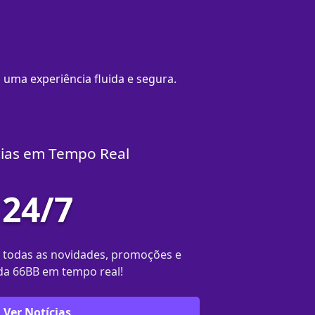
uma experiência fluida e segura.
cias em Tempo Real
24/7
e todas as novidades, promoções e
da 66BB em tempo real!
Ver Notícias