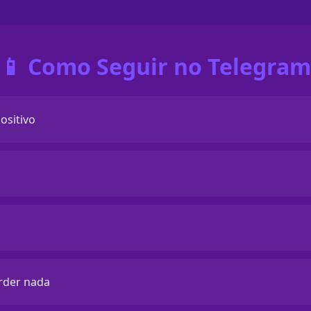
📱 Como Seguir no Telegram
ositivo
erder nada