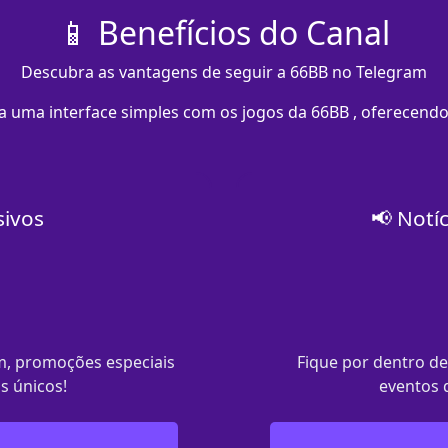
📱 Benefícios do Canal
Descubra as vantagens de seguir a 66BB no Telegram
a uma interface simples com os jogos da 66BB , oferecendo 
sivos
📢 Notí
m, promoções especiais
Fique por dentro d
s únicos!
eventos 