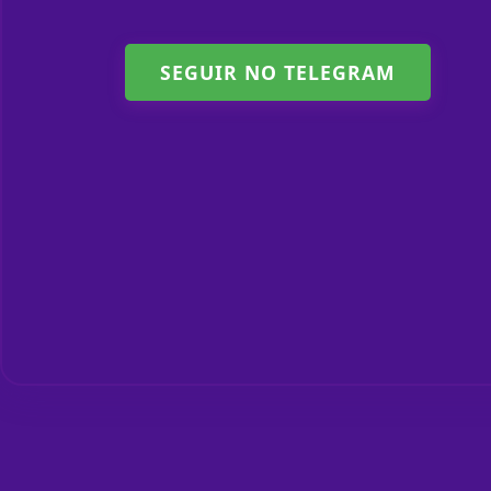
SEGUIR NO TELEGRAM