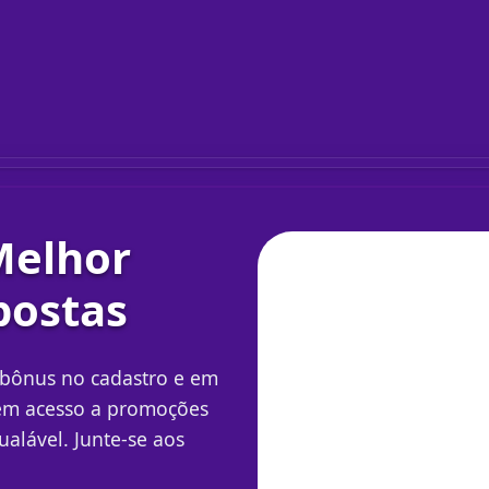
Melhor
postas
 bônus no cadastro e em
tem acesso a promoções
ualável. Junte-se aos