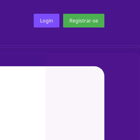
Login
Registrar-se