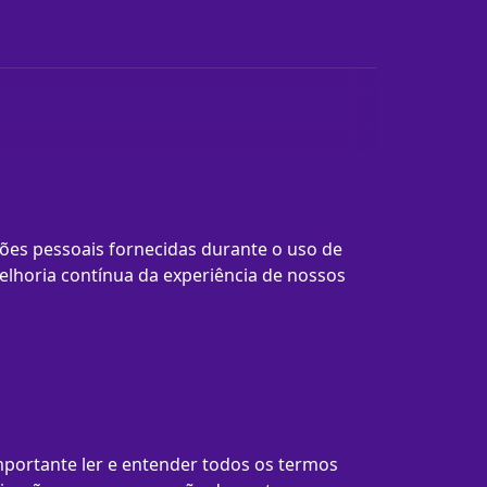
ões pessoais fornecidas durante o uso de
elhoria contínua da experiência de nossos
mportante ler e entender todos os termos