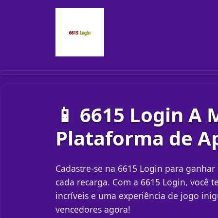
📱 6615 Login A 
Plataforma de A
Cadastre-se na 6615 Login para ganhar
cada recarga. Com a 6615 Login, você 
incríveis e uma experiência de jogo inig
vencedores agora!