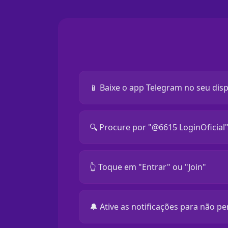
📱 Baixe o app Telegram no seu disp
🔍 Procure por "@6615 LoginOficial
👆 Toque em "Entrar" ou "Join"
🔔 Ative as notificações para não p