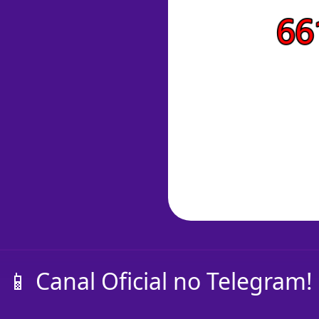
📱 Canal Oficial no Telegram!