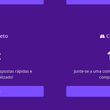
reto
👥 
t
espostas rápidas e
Junte-se a uma com
lizado!
compa
e