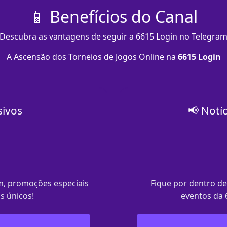
📱 Benefícios do Canal
Descubra as vantagens de seguir a 6615 Login no Telegra
A Ascensão dos Torneios de Jogos Online na
6615 Login
sivos
📢 Notí
m, promoções especiais
Fique por dentro d
s únicos!
eventos da 