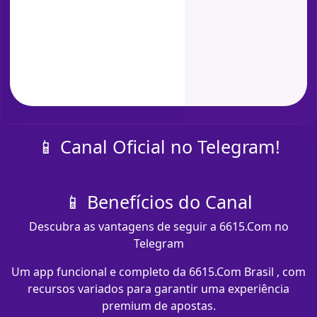
📱 Canal Oficial no Telegram!
📱 Benefícios do Canal
Descubra as vantagens de seguir a 6615.Com no
Telegram
Um app funcional e completo da 6615.Com Brasil , com
recursos variados para garantir uma experiência
premium de apostas.