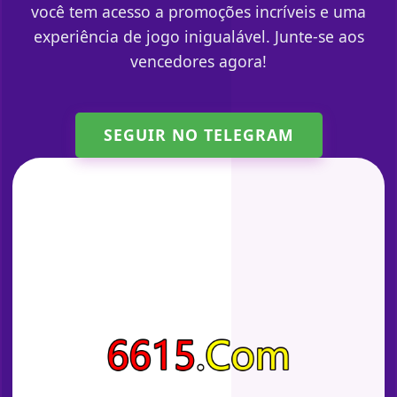
você tem acesso a promoções incríveis e uma
experiência de jogo inigualável. Junte-se aos
vencedores agora!
SEGUIR NO TELEGRAM