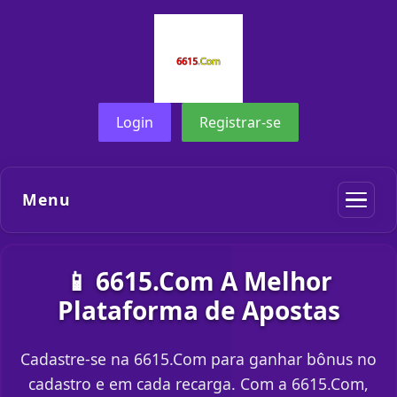
Login
Registrar-se
Menu
📱 6615.Com A Melhor
Plataforma de Apostas
Cadastre-se na 6615.Com para ganhar bônus no
cadastro e em cada recarga. Com a 6615.Com,