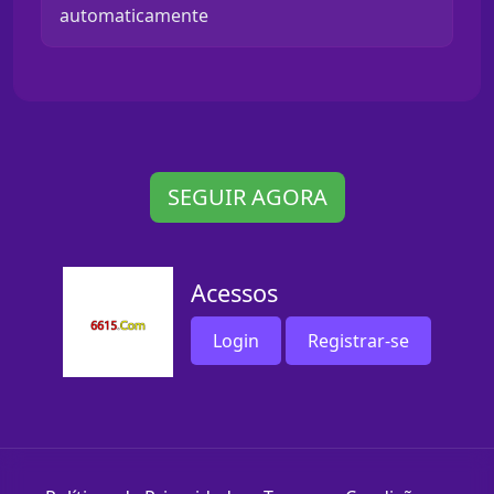
automaticamente
SEGUIR AGORA
Acessos
Login
Registrar-se