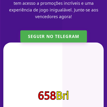
tem acesso a promoções incríveis e uma
experiência de jogo inigualável. Junte-se aos
vencedores agora!
SEGUIR NO TELEGRAM