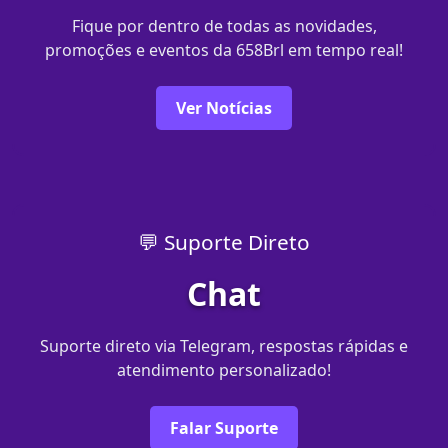
Fique por dentro de todas as novidades,
promoções e eventos da 658Brl em tempo real!
Ver Notícias
💬 Suporte Direto
Chat
Suporte direto via Telegram, respostas rápidas e
atendimento personalizado!
Falar Suporte