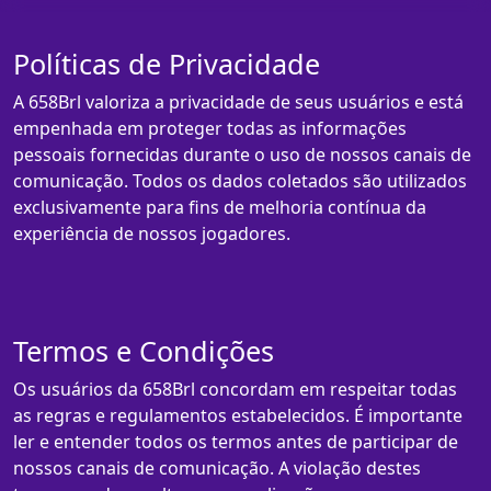
Políticas de Privacidade
A 658Brl valoriza a privacidade de seus usuários e está
empenhada em proteger todas as informações
pessoais fornecidas durante o uso de nossos canais de
comunicação. Todos os dados coletados são utilizados
exclusivamente para fins de melhoria contínua da
experiência de nossos jogadores.
Termos e Condições
Os usuários da 658Brl concordam em respeitar todas
as regras e regulamentos estabelecidos. É importante
ler e entender todos os termos antes de participar de
nossos canais de comunicação. A violação destes