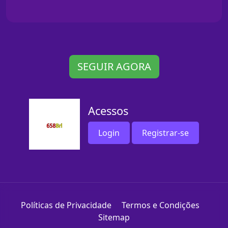
SEGUIR AGORA
Acessos
Login
Registrar-se
Políticas de Privacidade
Termos e Condições
Sitemap