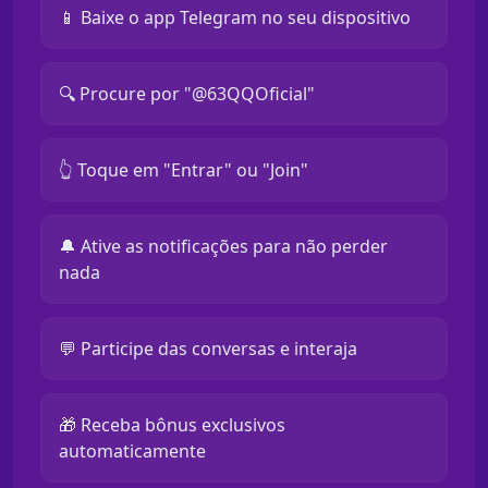
📱 Baixe o app Telegram no seu dispositivo
🔍 Procure por "@63QQOficial"
👆 Toque em "Entrar" ou "Join"
🔔 Ative as notificações para não perder
nada
💬 Participe das conversas e interaja
🎁 Receba bônus exclusivos
automaticamente