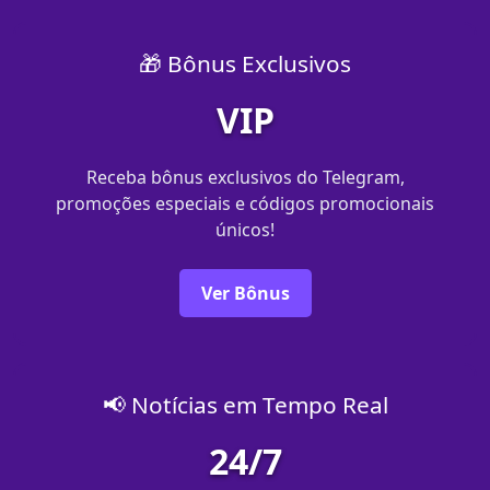
🎁 Bônus Exclusivos
VIP
Receba bônus exclusivos do Telegram,
promoções especiais e códigos promocionais
únicos!
Ver Bônus
📢 Notícias em Tempo Real
24/7