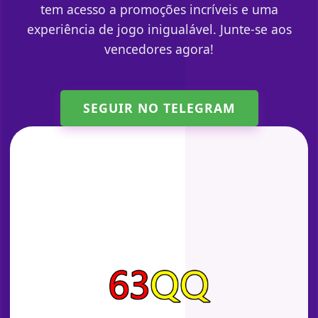
tem acesso a promoções incríveis e uma
experiência de jogo inigualável. Junte-se aos
vencedores agora!
SEGUIR NO TELEGRAM