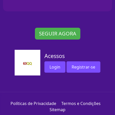
SEGUIR AGORA
Acessos
Login
Registrar-se
Políticas de Privacidade
Termos e Condições
Sitemap