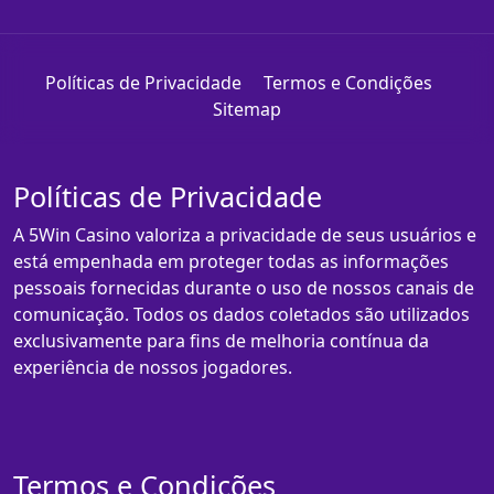
Políticas de Privacidade
Termos e Condições
Sitemap
Políticas de Privacidade
A 5Win Casino valoriza a privacidade de seus usuários e
está empenhada em proteger todas as informações
pessoais fornecidas durante o uso de nossos canais de
comunicação. Todos os dados coletados são utilizados
exclusivamente para fins de melhoria contínua da
experiência de nossos jogadores.
Termos e Condições