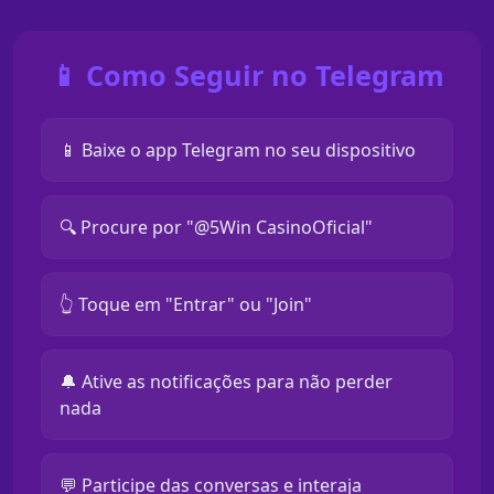
📱 Como Seguir no Telegram
📱 Baixe o app Telegram no seu dispositivo
🔍 Procure por "@5Win CasinoOficial"
👆 Toque em "Entrar" ou "Join"
🔔 Ative as notificações para não perder
nada
💬 Participe das conversas e interaja