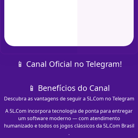
📱 Canal Oficial no Telegram!
📱 Benefícios do Canal
Descubra as vantagens de seguir a 5L.Com no Telegram
A 5L.Com incorpora tecnologia de ponta para entregar
um software moderno — com atendimento
humanizado e todos os jogos clássicos da 5L.Com Brasil
.