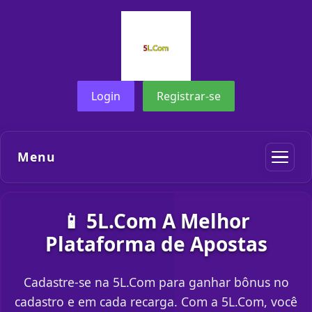
Login
Registrar-se
Menu
📱 5L.Com A Melhor
Plataforma de Apostas
Cadastre-se na 5L.Com para ganhar bônus no
cadastro e em cada recarga. Com a 5L.Com, você