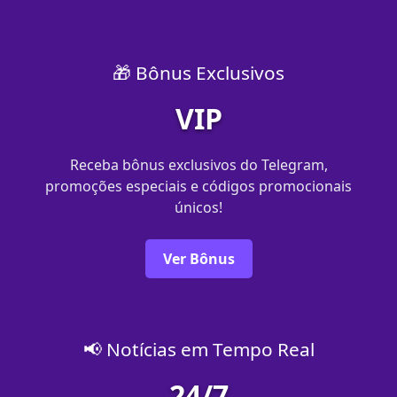
🎁 Bônus Exclusivos
VIP
Receba bônus exclusivos do Telegram,
promoções especiais e códigos promocionais
únicos!
Ver Bônus
📢 Notícias em Tempo Real
24/7