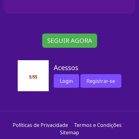
SEGUIR AGORA
Acessos
Login
Registrar-se
Políticas de Privacidade
Termos e Condições
Sitemap