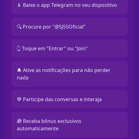
📱 Baixe o app Telegram no seu dispositivo
🔍 Procure por "@5J55Oficial"
👆 Toque em "Entrar" ou "Join"
🔔 Ative as notificações para não perder
nada
💬 Participe das conversas e interaja
🎁 Receba bônus exclusivos
automaticamente