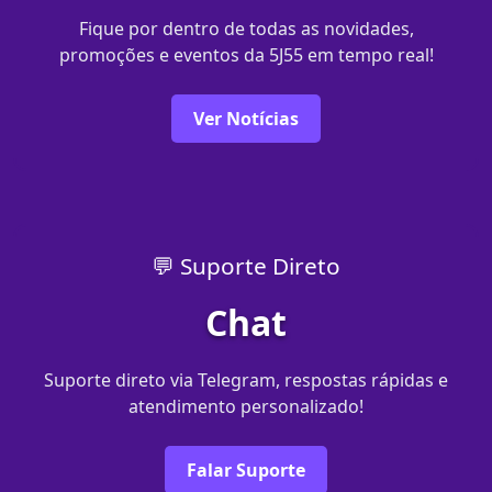
Fique por dentro de todas as novidades,
promoções e eventos da 5J55 em tempo real!
Ver Notícias
💬 Suporte Direto
Chat
Suporte direto via Telegram, respostas rápidas e
atendimento personalizado!
Falar Suporte