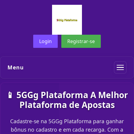
Login
Registrar-se
Menu
📱 5GGg Plataforma A Melhor
Plataforma de Apostas
Cadastre-se na 5GGg Plataforma para ganhar
bônus no cadastro e em cada recarga. Com a