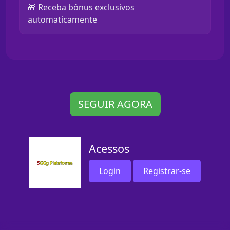
🎁 Receba bônus exclusivos
automaticamente
SEGUIR AGORA
Acessos
Login
Registrar-se