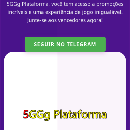
5GGg Plataforma, você tem acesso a promoções
incríveis e uma experiência de jogo inigualável.
Junte-se aos vencedores agora!
SEGUIR NO TELEGRAM