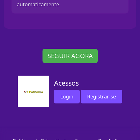
automaticamente
SEGUIR AGORA
Acessos
Login
Registrar-se