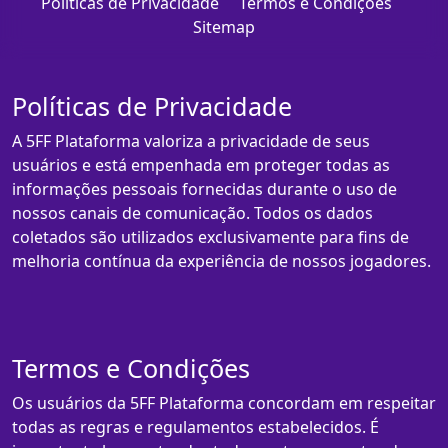
Políticas de Privacidade
Termos e Condições
Sitemap
Políticas de Privacidade
A 5FF Plataforma valoriza a privacidade de seus
usuários e está empenhada em proteger todas as
informações pessoais fornecidas durante o uso de
nossos canais de comunicação. Todos os dados
coletados são utilizados exclusivamente para fins de
melhoria contínua da experiência de nossos jogadores.
Termos e Condições
Os usuários da 5FF Plataforma concordam em respeitar
todas as regras e regulamentos estabelecidos. É