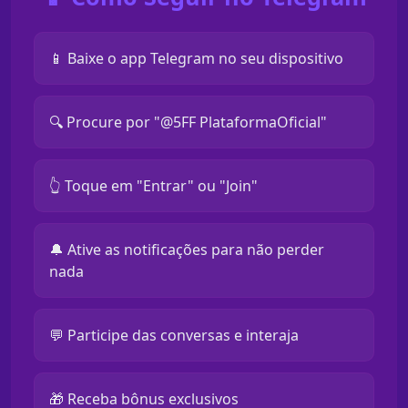
📱 Baixe o app Telegram no seu dispositivo
🔍 Procure por "@5FF PlataformaOficial"
👆 Toque em "Entrar" ou "Join"
🔔 Ative as notificações para não perder
nada
💬 Participe das conversas e interaja
🎁 Receba bônus exclusivos