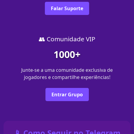
Falar Suporte
👥 Comunidade VIP
1000+
Junte-se a uma comunidade exclusiva de
jogadores e compartilhe experiências!
Entrar Grupo
📱 Como Seguir no Telegram