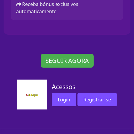
🎁 Receba bônus exclusivos
automaticamente
SEGUIR AGORA
Acessos
Login
Registrar-se