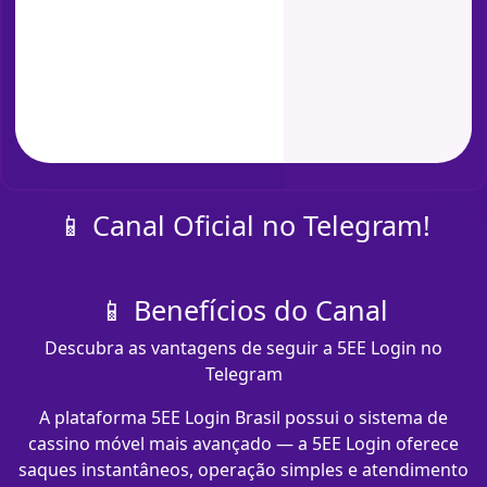
📱 Canal Oficial no Telegram!
📱 Benefícios do Canal
Descubra as vantagens de seguir a 5EE Login no
Telegram
A plataforma 5EE Login Brasil possui o sistema de
cassino móvel mais avançado — a 5EE Login oferece
saques instantâneos, operação simples e atendimento