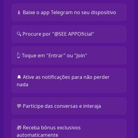
📱 Baixe o app Telegram no seu dispositivo
🔍 Procure por "@5EE APPOficial"
👆 Toque em "Entrar" ou "Join"
🔔 Ative as notificações para não perder
nada
💬 Participe das conversas e interaja
🎁 Receba bônus exclusivos
automaticamente