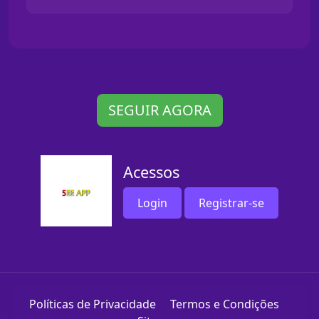
SEGUIR AGORA
Acessos
Login
Registrar-se
Políticas de Privacidade
Termos e Condições