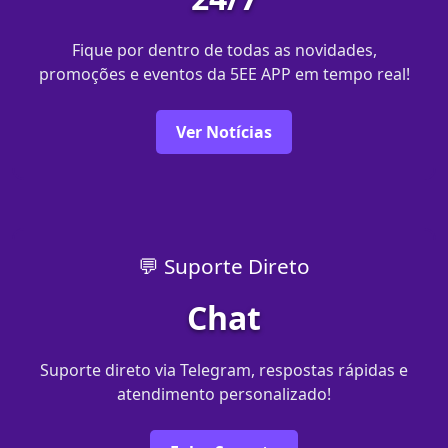
Fique por dentro de todas as novidades,
promoções e eventos da 5EE APP em tempo real!
Ver Notícias
💬 Suporte Direto
Chat
Suporte direto via Telegram, respostas rápidas e
atendimento personalizado!