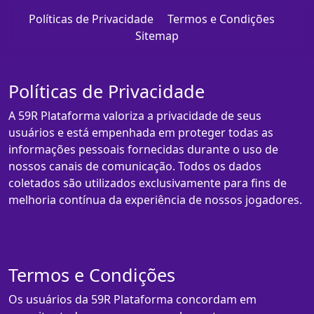
Políticas de Privacidade
Termos e Condições
Sitemap
Políticas de Privacidade
A 59R Plataforma valoriza a privacidade de seus
usuários e está empenhada em proteger todas as
informações pessoais fornecidas durante o uso de
nossos canais de comunicação. Todos os dados
coletados são utilizados exclusivamente para fins de
melhoria contínua da experiência de nossos jogadores.
Termos e Condições
Os usuários da 59R Plataforma concordam em