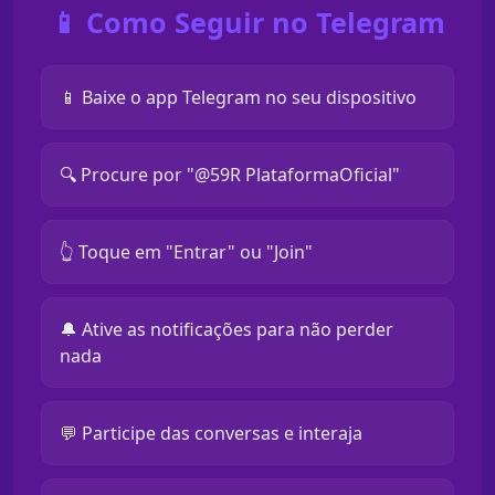
📱 Como Seguir no Telegram
📱 Baixe o app Telegram no seu dispositivo
🔍 Procure por "@59R PlataformaOficial"
👆 Toque em "Entrar" ou "Join"
🔔 Ative as notificações para não perder
nada
💬 Participe das conversas e interaja