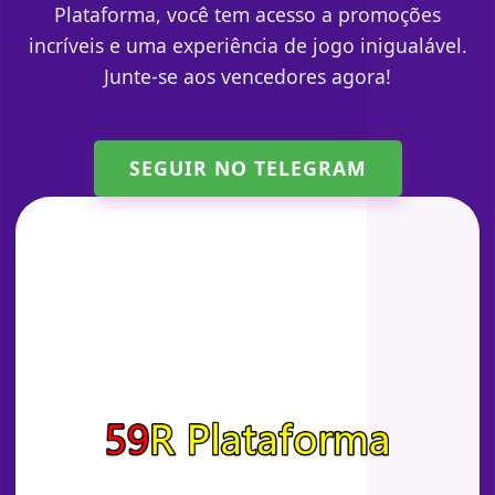
Plataforma, você tem acesso a promoções
incríveis e uma experiência de jogo inigualável.
Junte-se aos vencedores agora!
SEGUIR NO TELEGRAM