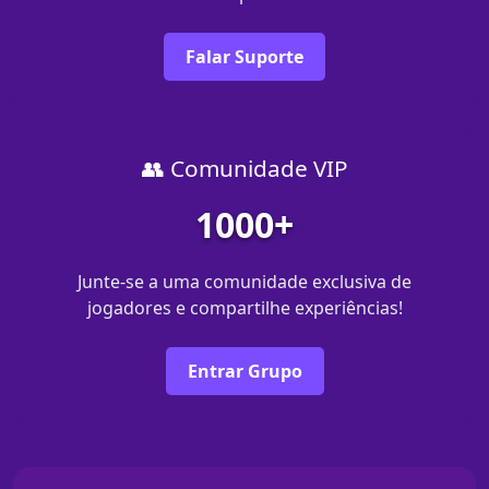
Falar Suporte
👥 Comunidade VIP
1000+
Junte-se a uma comunidade exclusiva de
jogadores e compartilhe experiências!
Entrar Grupo