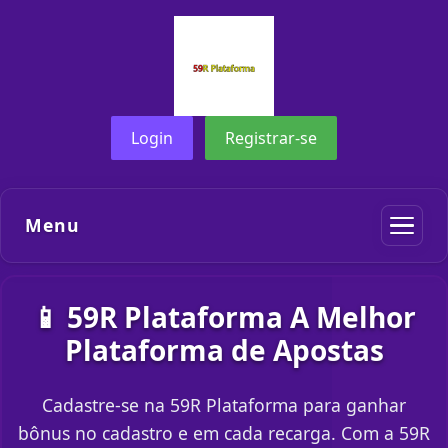
Login
Registrar-se
Menu
📱 59R Plataforma A Melhor
Plataforma de Apostas
Cadastre-se na 59R Plataforma para ganhar
bônus no cadastro e em cada recarga. Com a 59R