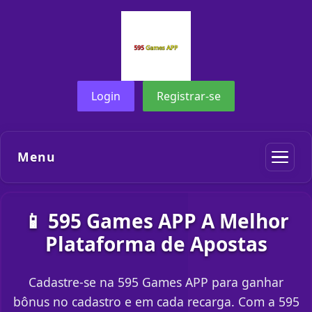
Login
Registrar-se
Menu
📱 595 Games APP A Melhor
Plataforma de Apostas
Cadastre-se na 595 Games APP para ganhar
bônus no cadastro e em cada recarga. Com a 595