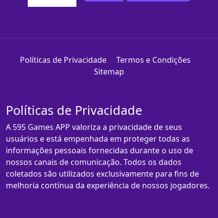
Políticas de Privacidade
Termos e Condições
Sitemap
Políticas de Privacidade
A 595 Games APP valoriza a privacidade de seus
usuários e está empenhada em proteger todas as
informações pessoais fornecidas durante o uso de
nossos canais de comunicação. Todos os dados
coletados são utilizados exclusivamente para fins de
melhoria contínua da experiência de nossos jogadores.