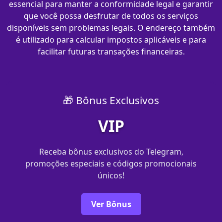
essencial para manter a conformidade legal e garantir
que você possa desfrutar de todos os serviços
disponíveis sem problemas legais. O endereço também
é utilizado para calcular impostos aplicáveis e para
facilitar futuras transações financeiras.
🎁 Bônus Exclusivos
VIP
Receba bônus exclusivos do Telegram,
promoções especiais e códigos promocionais
únicos!
Ver Bônus